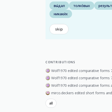
вы́дал
толко́вых
результ
никаки́х
skip
CONTRIBUTIONS
Wolf1970 edited comparative forms 
Wolf1970 edited comparative forms 
Wolf1970 edited comparative forms 
mirco.deckers edited short forms an
all