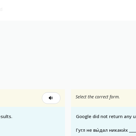
nd
Select the correct form.
sults.
Google did not return any u
Гугл не вы́дал никаки́х ___