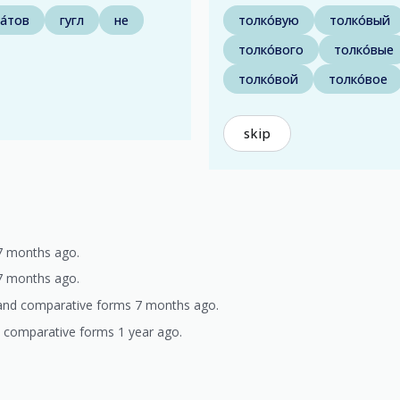
а́тов
гугл
не
толко́вую
толко́вый
толко́вого
толко́вые
толко́вой
толко́вое
skip
7 months ago.
7 months ago.
and comparative forms 7 months ago.
d comparative forms 1 year ago.