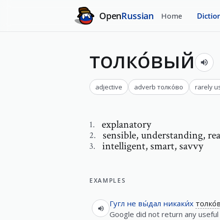
Open
Russian
Home
Dictio
толко́вый
adjective
adverb
толко́во
rarely u
explanatory
1
.
sensible
,
understanding, rea
2
.
intelligent
,
smart, savvy
3
.
EXAMPLES
Гугл
не
вы́дал
никаки́х
толко́
Google did not return any useful 