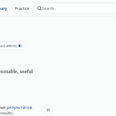
nary
Practice
sed
(#
8595
)
sonable, useful
вых
результа́тов
.
results.