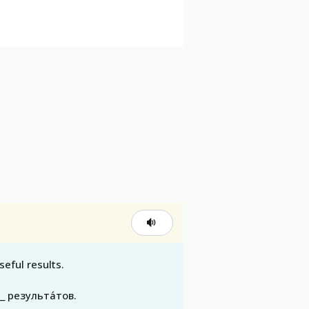
seful results.
__ результа́тов.