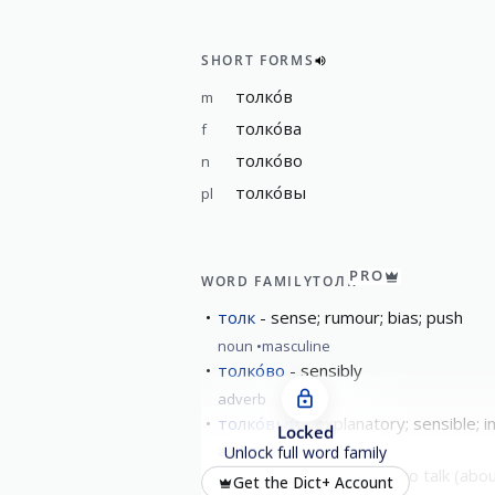
SHORT FORMS
толко́в
m
толко́ва
f
толко́во
n
толко́вы
pl
PRO
WORD FAMILY
ТОЛК
толк
sense; rumour; bias; push
noun
masculine
толко́во
sensibly
adverb
толко́вый
explanatory; sensible; in
Locked
adjective
Unlock full word family
толкова́ть
to explain; to talk (ab
Get the Dict+ Account