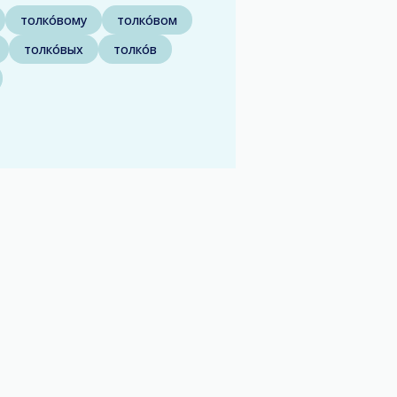
толко́вому
толко́вом
толко́вых
толко́в