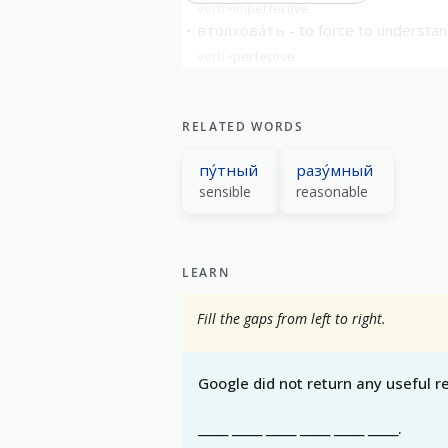
verb
imperfective
втолкова́ть
to force to understa
verb
perfective
show all
RELATED WORDS
пу́тный
разу́мный
sensible
reasonable
LEARN
Fill the gaps from left to right.
Google did not return any useful re
_____ _____ _____ _____ _____ _____.