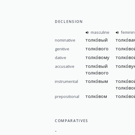
DECLENSION
masculine
femini
толко́вый
толко́ва
nominative
толко́вого
толко́во
genitive
толко́вому
толко́во
dative
толко́вый
толко́ву
accusative
толко́вого
толко́вым
толко́во
instrumental
толко́в
толко́вом
толко́во
prepositional
COMPARATIVES
-