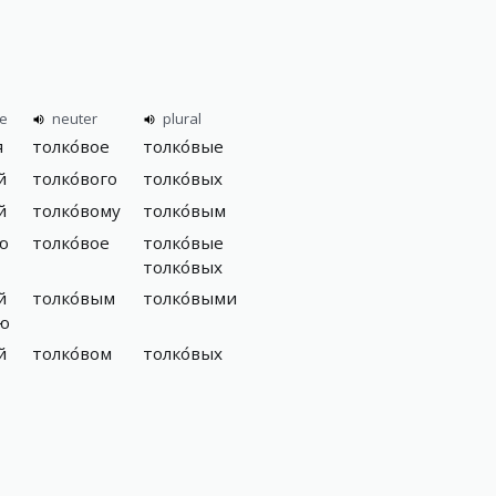
ne
neuter
plural
я
толко́вое
толко́вые
й
толко́вого
толко́вых
й
толко́вому
толко́вым
ю
толко́вое
толко́вые
толко́вых
й
толко́вым
толко́выми
ою
й
толко́вом
толко́вых