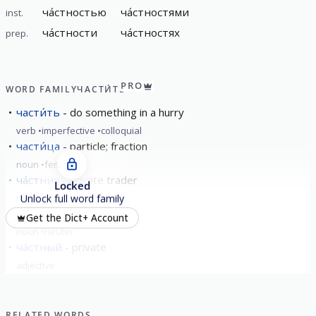
ча́стностью
ча́стностями
inst.
ча́стности
ча́стностях
prep.
PRO
WORD FAMILY
ЧАСТИ́ТЬ
части́ть
do something in a hurry
verb
imperfective
colloquial
части́ца
particle; fraction
noun
feminine
ча́стник
private trader
Locked
noun
masculine
Unlock full word family
ча́стное
quotient
Get the Dict+ Account
noun
neuter
ча́стный
private
adjective
show all
RELATED WORDS