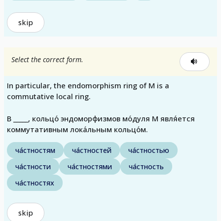
skip
Select the correct form.
In particular, the endomorphism ring of M is a
commutative local ring.
В _____, кольцо́ эндоморфизмов мо́дуля M явля́ется
коммутативным лока́льным кольцо́м.
ча́стностям
ча́стностей
ча́стностью
ча́стности
ча́стностями
ча́стность
ча́стностях
skip