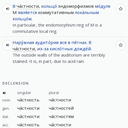
В
ча́стности
,
кольцо́
эндоморфизмов
мо́дуля
M
явля́ется
коммутативным
лока́льным
кольцо́м
.
In particular, the endomorphism ring of M is a
commutative local ring.
Нару́жная
аудито́рия
вся
в
пя́тнах
.
В
ча́стности
,
из-за
кисло́тных
дожде́й
.
The outside walls of the auditorium are terribly
stained. It is, in part, due to acid rain.
DECLENSION
singular
plural
ча́стность
ча́стности
nom.
ча́стности
ча́стностей
gen.
ча́стности
ча́стностям
dat.
ча́стность
ча́стности
acc.