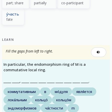
part; share
partially
co-participant
у́часть
fate
LEARN
Fill the gaps from left to right.
In particular, the endomorphism ring of M is a
commutative local ring.
_____ _____, _____ _____ _____ _____ _____ _____ _____ _____.
коммутативным
в
мо́дуля
явля́ется
лока́льным
кольцо́
кольцо́м
эндоморфизмов
ча́стности
m