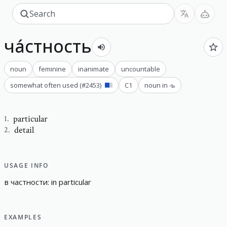
ча́стность
noun
feminine
inanimate
uncountable
somewhat often used
(#
2453
)
C1
noun in -ь
particular
1
.
detail
2
.
USAGE INFO
в
частности
:
i
n
p
a
r
t
i
c
u
l
a
r
EXAMPLES