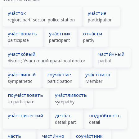
уча́сток
уча́стие
region; part; sector; police station
participation
уча́ствовать
уча́стник
отча́сти
participate
participant
partly
участко́вый
части́чный
district; Участковый врач-local doctor
partial
уча́стливый
соуча́стие
уча́стница
sympathetic
participation
Member
поуча́ствовать
уча́стливость
to participate
sympathy
уча́стнический
дета́ль
подро́бность
detail; part
detail
часть
части́чно
соуча́стник