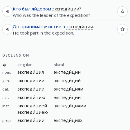
Кто
был
ли́дером
экспеди́ции
?
Who was the leader of the expedition?
Он
принима́л
уча́стие
в
экспеди́ции
.
He took part in the expedition.
DECLENSION
singular
plural
экспеди́ция
экспеди́ции
nom.
экспеди́ции
экспеди́ций
gen.
экспеди́ции
экспеди́циям
dat.
экспеди́цию
экспеди́ции
acc.
экспеди́цией
экспеди́циями
inst.
экспеди́циею
экспеди́ции
экспеди́циях
prep.