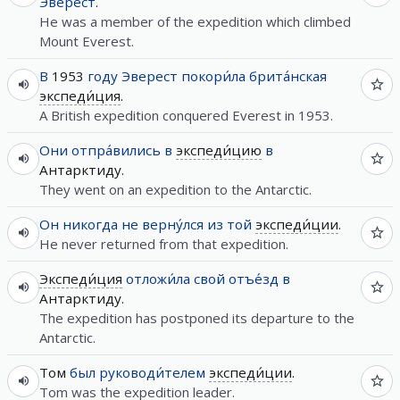
Эверест
.
He was a member of the expedition which climbed
Mount Everest.
В
1953
году
Эверест
покори́ла
брита́нская
экспеди́ция
.
A British expedition conquered Everest in 1953.
Они
отпра́вились
в
экспеди́цию
в
Антарктиду.
They went on an expedition to the Antarctic.
Он
никогда
не
верну́лся
из
той
экспеди́ции
.
He never returned from that expedition.
Экспеди́ция
отложи́ла
свой
отъе́зд
в
Антарктиду.
The expedition has postponed its departure to the
Antarctic.
Том
был
руководи́телем
экспеди́ции
.
Tom was the expedition leader.