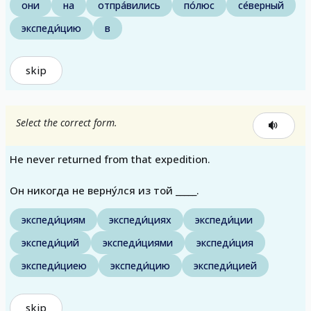
они
на
отпра́вились
по́люс
се́верный
экспеди́цию
в
skip
Select the correct form.
He never returned from that expedition.
Он никогда не верну́лся из той _____.
экспеди́циям
экспеди́циях
экспеди́ции
экспеди́ций
экспеди́циями
экспеди́ция
экспеди́циею
экспеди́цию
экспеди́цией
skip