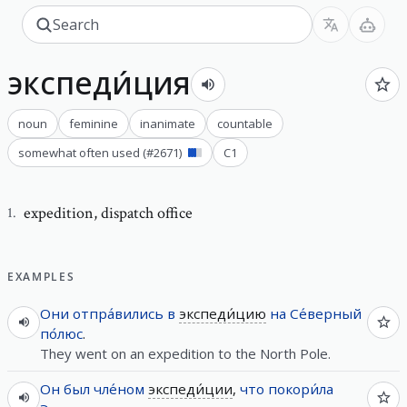
экспеди́ция
noun
feminine
inanimate
countable
somewhat often used
(#
2671
)
C1
expedition
,
dispatch office
1
.
EXAMPLES
Они
отпра́вились
в
экспеди́цию
на
Се́верный
по́люс
.
They went on an expedition to the North Pole.
Он
был
чле́ном
экспеди́ции
,
что
покори́ла