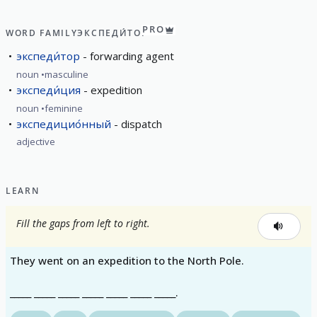
PRO
WORD FAMILY
ЭКСПЕДИ́ТОР
экспеди́тор
forwarding agent
noun
masculine
экспеди́ция
expedition
noun
feminine
экспедицио́нный
dispatch
adjective
LEARN
Fill the gaps from left to right.
They went on an expedition to the North Pole.
_____ _____ _____ _____ _____ _____ _____.