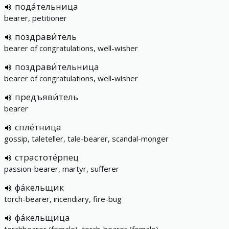
пода́тельница
bearer, petitioner
поздрави́тель
bearer of congratulations, well-wisher
поздрави́тельница
bearer of congratulations, well-wisher
предъяви́тель
bearer
спле́тница
gossip, taleteller, tale-bearer, scandal-monger
страстоте́рпец
passion-bearer, martyr, sufferer
фа́кельщик
torch-bearer, incendiary, fire-bug
фа́кельщица