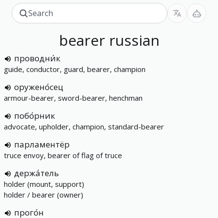
bearer
russian
проводни́к
guide, conductor, guard, bearer, champion
оружено́сец
armour-bearer, sword-bearer, henchman
побо́рник
advocate, upholder, champion, standard-bearer
парламентёр
truce envoy, bearer of flag of truce
держа́тель
holder (mount, support)
holder / bearer (owner)
прого́н