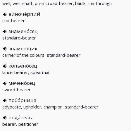
well, well-shaft, purlin, road-bearer, baulk, run-through
виноче́рпий
cup-bearer
знамено́сец
standard-bearer
знамёнщик
carrier of the colours, standard-bearer
копьено́сец
lance-bearer, spearman
мечено́сец
sword-bearer
побо́рница
advocate, upholder, champion, standard-bearer
пода́тель
bearer, petitioner