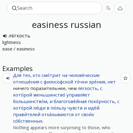
easiness
russian
лёгкость
lightness
ease / easiness
Examples
Для
тех
,
кто
смо́трит
на
челове́ческие
отноше́ния
с
философской
то́чки
зре́ния
,
нет
ничего поразительнее, чем
лёгкость
,
с
кото́рой
меньшинство́
управля́ет
большинство́м
,
и
благогове́йная
поко́рность
,
с
кото́рой
лю́ди
в
по́льзу
чувств
и
иде́й
прави́телей
отка́зываются
от
свои́х
со́бственных
.
Nothing appears more surprising to those, who