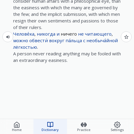
consider human affairs with a philosophical eye, than
the easiness with which the many are governed by
the few; and the implicit submission, with which men
resign their own sentiments and passions to those
of their rulers.
Челове́ка
,
никогда
и
ничего
не
читающего
,
можно
обвести́
вокруг
па́льца
с
необыча́йной
лёгкостью
.
A person never reading anything may be fooled with
an extraordinary easiness.
Home
Dictionary
Practice
Settings