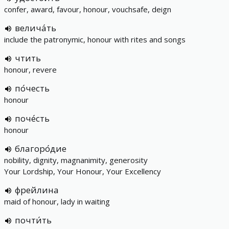
confer, award, favour, honour, vouchsafe, deign
велича́ть
include the patronymic, honour with rites and songs
чтить
honour, revere
по́честь
honour
поче́сть
honour
благоро́дие
nobility, dignity, magnanimity, generosity
Your Lordship, Your Honour, Your Excellency
фрейлина
maid of honour, lady in waiting
почти́ть