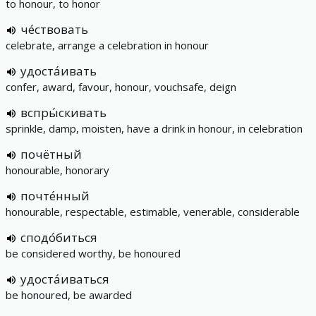
to honour, to honor
че́ствовать
celebrate, arrange a celebration in honour
удоста́ивать
confer, award, favour, honour, vouchsafe, deign
вспры́скивать
sprinkle, damp, moisten, have a drink in honour, in celebration
почётный
honourable, honorary
почте́нный
honourable, respectable, estimable, venerable, considerable
сподо́биться
be considered worthy, be honoured
удоста́иваться
be honoured, be awarded