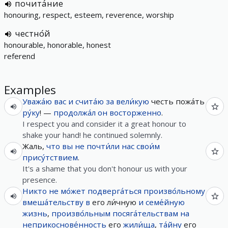
почита́ние
honouring, respect, esteem, reverence, worship
честно́й
honourable, honorable, honest
referend
Examples
Уважа́ю
вас
и
счита́ю
за
вели́кую
честь пожа́ть
ру́ку
! —
продолжа́л
он
восторженно
.
I respect you and consider it a great honour to
shake your hand! he continued solemnly.
Жаль,
что
вы
не
почти́ли
нас
свои́м
прису́тствием
.
It's a shame that you don't honour us with your
presence.
Никто
не
мо́жет
подверга́ться
произво́льному
вмеша́тельству
в
его ли́чную
и
семе́йную
жизнь
,
произво́льным
посяга́тельствам
на
неприкоснове́нность
его
жили́ща
,
та́йну
его