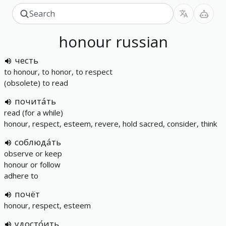
honour
russian
честь
to honour, to honor, to respect
(obsolete) to read
почита́ть
read (for a while)
honour, respect, esteem, revere, hold sacred, consider, think
соблюда́ть
observe or keep
honour or follow
adhere to
почёт
honour, respect, esteem
удосто́ить