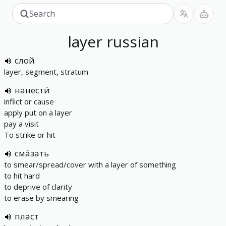
layer
russian
слой
layer, segment, stratum
нанести́
inflict or cause
apply put on a layer
pay a visit
To strike or hit
сма́зать
to smear/spread/cover with a layer of something
to hit hard
to deprive of clarity
to erase by smearing
пласт