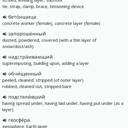
screed, leveling layer, subfloor
tie, strap, clamp, brace, tensioning device
бето́нщица
concrete worker (female), concrete layer (female)
запорошённый
dusted, powdered, covered (with a thin layer of
snow/dust/ash)
надстра́ивающий
superimposing, building upon, adding a layer
обчи́щенный
peeled, cleaned, stripped (of outer layer)
robbed, cleaned out, stripped bare
подстели́вший
having spread under, having laid under, having put under (as a
layer)
геосфе́ра
geosphere; Earth layer