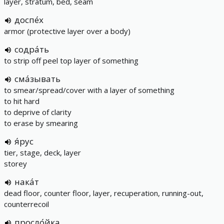
layer, stratum, bed, seam
доспе́х
armor (protective layer over a body)
содра́ть
to strip off peel top layer of something
сма́зывать
to smear/spread/cover with a layer of something
to hit hard
to deprive of clarity
to erase by smearing
я́рус
tier, stage, deck, layer
storey
нака́т
dead floor, counter floor, layer, recuperation, running-out,
counterrecoil
просло́йка