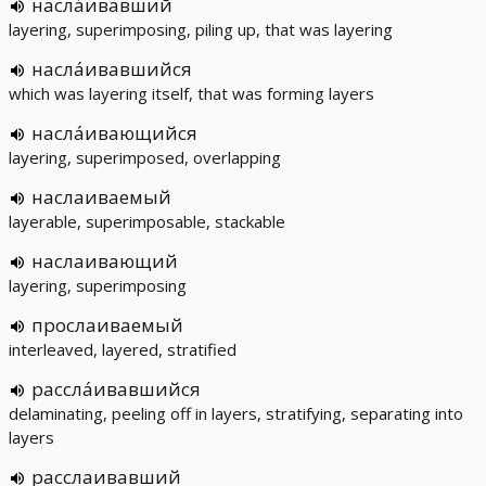
насла́ивавший
layering, superimposing, piling up, that was layering
насла́ивавшийся
which was layering itself, that was forming layers
насла́ивающийся
layering, superimposed, overlapping
наслаиваемый
layerable, superimposable, stackable
наслаивающий
layering, superimposing
прослаиваемый
interleaved, layered, stratified
рассла́ивавшийся
delaminating, peeling off in layers, stratifying, separating into
layers
расслаивавший