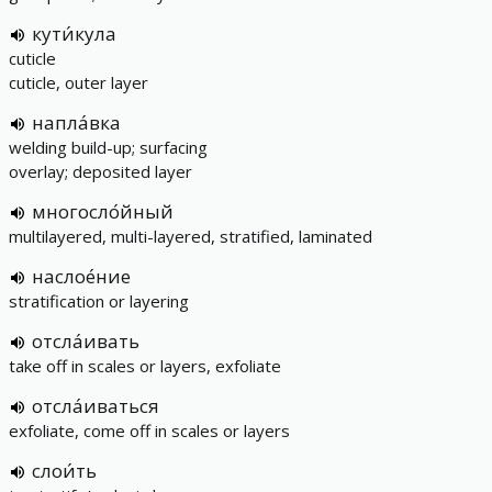
кути́кула
cuticle
cuticle, outer layer
напла́вка
welding build-up; surfacing
overlay; deposited layer
многосло́йный
multilayered, multi-layered, stratified, laminated
наслое́ние
stratification or layering
отсла́ивать
take off in scales or layers, exfoliate
отсла́иваться
exfoliate, come off in scales or layers
слои́ть