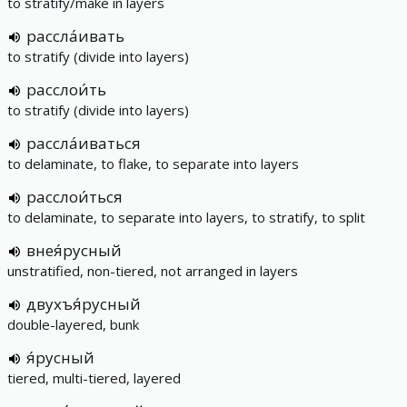
to stratify/make in layers
рассла́ивать
to stratify (divide into layers)
расслои́ть
to stratify (divide into layers)
рассла́иваться
to delaminate, to flake, to separate into layers
расслои́ться
to delaminate, to separate into layers, to stratify, to split
внея́русный
unstratified, non-tiered, not arranged in layers
двухъя́русный
double-layered, bunk
я́русный
tiered, multi-tiered, layered