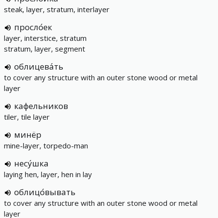
steak, layer, stratum, interlayer
просло́ек
layer, interstice, stratum
stratum, layer, segment
облицева́ть
to cover any structure with an outer stone wood or metal
layer
кафельников
tiler, tile layer
минёр
mine-layer, torpedo-man
несу́шка
laying hen, layer, hen in lay
облицо́вывать
to cover any structure with an outer stone wood or metal
layer