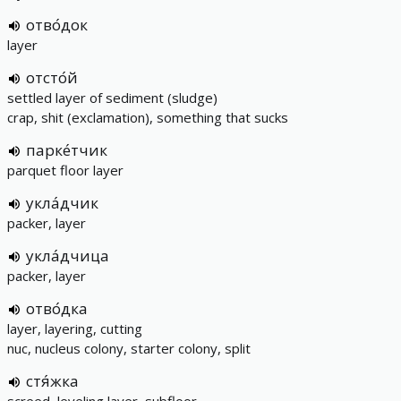
отво́док
layer
отсто́й
settled layer of sediment (sludge)
crap, shit (exclamation), something that sucks
парке́тчик
parquet floor layer
укла́дчик
packer, layer
укла́дчица
packer, layer
отво́дка
layer, layering, cutting
nuc, nucleus colony, starter colony, split
стя́жка