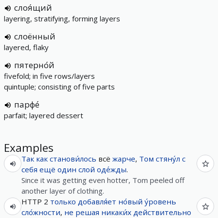
слоя́щий
layering, stratifying, forming layers
слоённый
layered, flaky
пятерно́й
fivefold; in five rows/layers
quintuple; consisting of five parts
парфе́
parfait; layered dessert
Examples
Так как
станови́лось
всё
жарче
,
Том
стяну́л
с
себя
ещё
один
слой
оде́жды
.
Since it was getting even hotter, Tom peeled off
another layer of clothing.
HTTP 2
только
добавля́ет
но́вый
у́ровень
сло́жности
,
не
решая
никаки́х
действительно