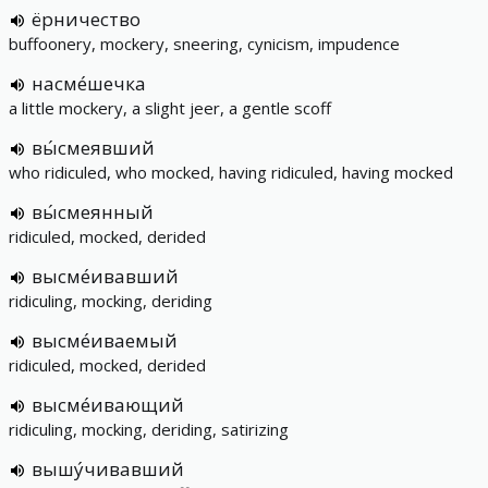
ёрничество
buffoonery, mockery, sneering, cynicism, impudence
насме́шечка
a little mockery, a slight jeer, a gentle scoff
вы́смеявший
who ridiculed, who mocked, having ridiculed, having mocked
вы́смеянный
ridiculed, mocked, derided
высме́ивавший
ridiculing, mocking, deriding
высме́иваемый
ridiculed, mocked, derided
высме́ивающий
ridiculing, mocking, deriding, satirizing
вышу́чивавший