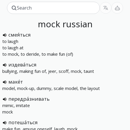
mock
russian
смея́ться
to laugh
to laugh at
to mock, to deride, to make fun (of)
издева́ться
bullying, making fun of, jeer, scoff, mock, taunt
маке́т
model, mock-up, dummy, scale model, the layout
передра́знивать
mimic, imitate
mock
потеша́ться
make fun, amuse oneself, laugh, mock