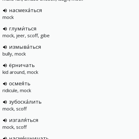
насмеха́ться
mock
глуми́ться
mock, jeer, scoff, gibe
измыва́ться
bully, mock
ёрничать
kid around, mock
осмея́ть
ridicule, mock
зубоска́лить
mock, scoff
изгаля́ться
mock, scoff
насме́шничать