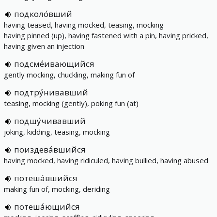
подколо́вший
having teased, having mocked, teasing, mocking
having pinned (up), having fastened with a pin, having pricked,
having given an injection
подсме́ивающийся
gently mocking, chuckling, making fun of
подтру́нивавший
teasing, mocking (gently), poking fun (at)
подшу́чивавший
joking, kidding, teasing, mocking
поиздева́вшийся
having mocked, having ridiculed, having bullied, having abused
потеша́вшийся
making fun of, mocking, deriding
потеша́ющийся