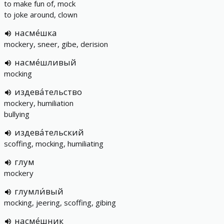
to make fun of, mock
to joke around, clown
насме́шка
mockery, sneer, gibe, derision
насме́шливый
mocking
издева́тельство
mockery, humiliation
bullying
издева́тельский
scoffing, mocking, humiliating
глум
mockery
глумли́вый
mocking, jeering, scoffing, gibing
насме́шник