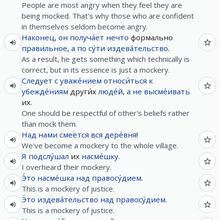
People are most angry when they feel they are
being mocked. That's why those who are confident
in themselves seldom become angry.
Наконец
,
он
получа́ет
нечто
формально
правильное
,
а
по
су́ти
издева́тельство
.
As a result, he gets something which technically is
correct, but in its essence is just a mockery.
Следует
с
уваже́нием
относи́ться
к
убежде́ниям
други́х
люде́й
,
а
не
высме́ивать
их.
One should be respectful of other's beliefs rather
than mock them.
Над
нами
смеётся
вся
дере́вня
!
We've become a mockery to the whole village.
Я
подслу́шал
их
насме́шку
.
I overheard their mockery.
Э́то
насме́шка
над
правосу́дием
.
This is a mockery of justice.
Э́то
издева́тельство
над
правосу́дием
.
This is a mockery of justice.