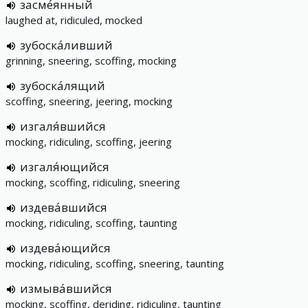
засме́янный
laughed at, ridiculed, mocked
зубоска́ливший
grinning, sneering, scoffing, mocking
зубоска́лящий
scoffing, sneering, jeering, mocking
изгаля́вшийся
mocking, ridiculing, scoffing, jeering
изгаля́ющийся
mocking, scoffing, ridiculing, sneering
издева́вшийся
mocking, ridiculing, scoffing, taunting
издева́ющийся
mocking, ridiculing, scoffing, sneering, taunting
измыва́вшийся
mocking, scoffing, deriding, ridiculing, taunting