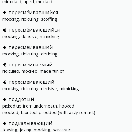
mimicked, aped, mocked
пересме́ивавшийся
mocking, ridiculing, scoffing
пересме́ивающийся
mocking, derisive, mimicking
пересмеивавший
mocking, ridiculing, deriding
пересмеиваемый
ridiculed, mocked, made fun of
пересмеивающий
mocking, ridiculing, derisive, mimicking
подде́тый
picked up from underneath, hooked
mocked, taunted, prodded (with a sly remark)
подкалывающий
teasing, joking, mocking, sarcastic