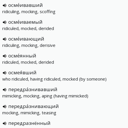
осме́ивавший
ridiculing, mocking, scoffing
осме́иваемый
ridiculed, mocked, derided
осме́ивающий
ridiculing, mocking, derisive
осме́янный
ridiculed, mocked, derided
осмея́вший
who ridiculed, having ridiculed, mocked (by someone)
передра́знивавший
mimicking, mocking, aping (having mimicked)
передра́знивающий
mocking, mimicking, teasing
передразнённый