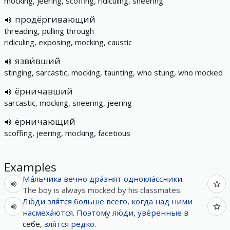
mocking, jeering, scoffing, ridiculing, sneering
продёргивающий
threading, pulling through
ridiculing, exposing, mocking, caustic
язви́вший
stinging, sarcastic, mocking, taunting, who stung, who mocked
ёрничавший
sarcastic, mocking, sneering, jeering
ёрничающий
scoffing, jeering, mocking, facetious
Examples
Ма́льчика
вечно
дра́знят
однокла́ссники
.
The boy is always mocked by his classmates.
Лю́ди
зля́тся
больше
всего
,
когда
над
ними
насмеха́ются
.
Поэтому
лю́ди
,
уве́ренные
в
себе,
зля́тся
редко
.