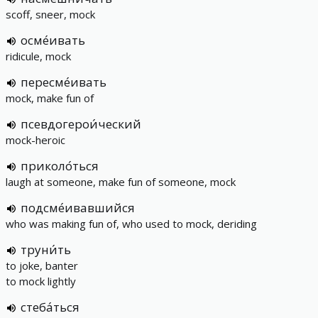
scoff, sneer, mock
осме́ивать
ridicule, mock
пересме́ивать
mock, make fun of
псевдогерои́ческий
mock-heroic
приколо́ться
laugh at someone, make fun of someone, mock
подсме́ивавшийся
who was making fun of, who used to mock, deriding
труни́ть
to joke, banter
to mock lightly
стеба́ться