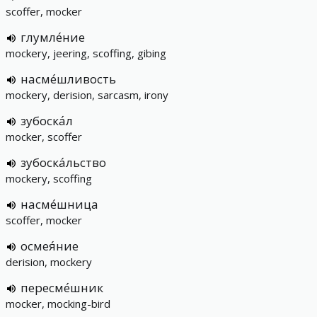
scoffer, mocker
глумле́ние
mockery, jeering, scoffing, gibing
насме́шливость
mockery, derision, sarcasm, irony
зубоска́л
mocker, scoffer
зубоска́льство
mockery, scoffing
насме́шница
scoffer, mocker
осмея́ние
derision, mockery
пересме́шник
mocker, mocking-bird