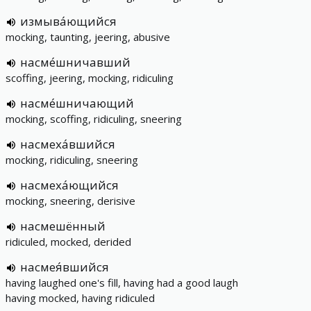
измыва́ющийся
mocking, taunting, jeering, abusive
насме́шничавший
scoffing, jeering, mocking, ridiculing
насме́шничающий
mocking, scoffing, ridiculing, sneering
насмеха́вшийся
mocking, ridiculing, sneering
насмеха́ющийся
mocking, sneering, derisive
насмешённый
ridiculed, mocked, derided
насмея́вшийся
having laughed one's fill, having had a good laugh
having mocked, having ridiculed