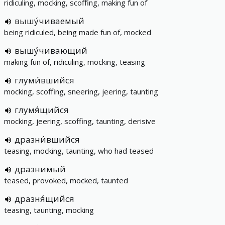
ridiculing, mocking, scoffing, making fun of
вышу́чиваемый
being ridiculed, being made fun of, mocked
вышу́чивающий
making fun of, ridiculing, mocking, teasing
глуми́вшийся
mocking, scoffing, sneering, jeering, taunting
глумя́щийся
mocking, jeering, scoffing, taunting, derisive
дразни́вшийся
teasing, mocking, taunting, who had teased
дразнимый
teased, provoked, mocked, taunted
дразня́щийся
teasing, taunting, mocking