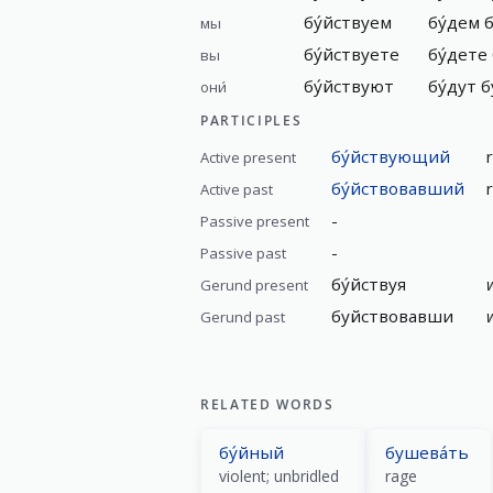
бу́йствуем
бу́дем 
мы
бу́йствуете
бу́дете
вы
бу́йствуют
бу́дут 
они́
PARTICIPLES
бу́йствующий
Active present
бу́йствовавший
Active past
-
Passive present
-
Passive past
бу́йствуя
Gerund present
буйствовавши
Gerund past
RELATED WORDS
бу́йный
бушева́ть
violent; unbridled
rage