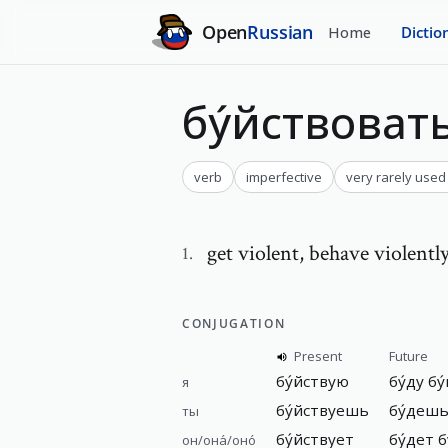
Open
Russian
Home
Dictio
бу́йствоват
verb
imperfective
very rarely used
get violent
,
behave violentl
1
.
CONJUGATION
Present
Future
бу́йствую
бу́ду б
я
бу́йствуешь
бу́дешь
ты
бу́йствует
бу́дет 
он/она́/оно́