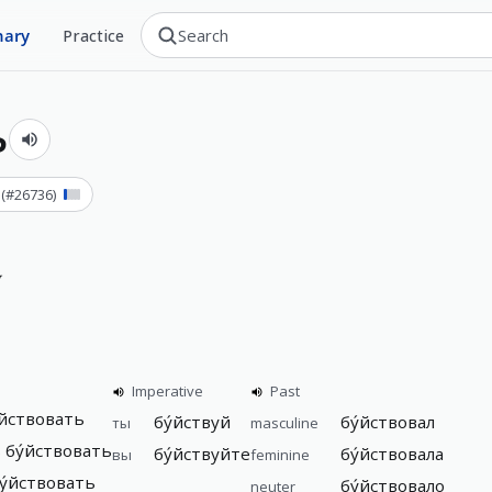
nary
Practice
ь
(#
26736
)
y
Imperative
Past
у́йствовать
бу́йствуй
бу́йствовал
ты
masculine
 бу́йствовать
бу́йствуйте
бу́йствовала
вы
feminine
бу́йствовать
бу́йствовало
neuter