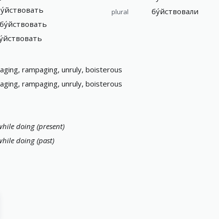
бу́йствовать
бу́йствовали
plural
 бу́йствовать
бу́йствовать
raging, rampaging, unruly, boisterous
raging, rampaging, unruly, boisterous
while doing (present)
while doing (past)