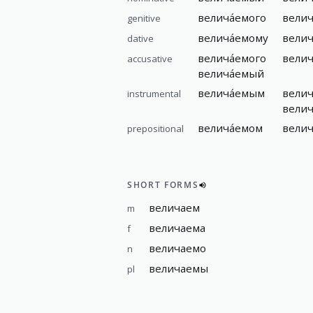
велича́емого
велич
genitive
велича́емому
велич
dative
велича́емого
велич
accusative
велича́емый
велича́емым
велич
instrumental
велич
велича́емом
велич
prepositional
SHORT FORMS
величаем
m
величаема
f
величаемо
n
величаемы
pl