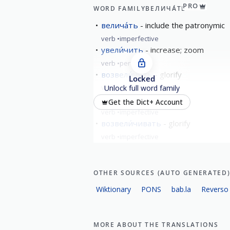
PRO
WORD FAMILY
ВЕЛИЧА́ТЬ
велича́ть
include the patronymic
verb
imperfective
увели́чить
increase; zoom
verb
perfective
возвели́чить
glorify
Locked
verb
perfective
Unlock full word family
увели́чивать
increase
Get the Dict+ Account
verb
imperfective
возвели́чивать
glorify
verb
imperfective
OTHER SOURCES (AUTO GENERATED
Wiktionary
PONS
bab.la
Reverso
MORE ABOUT THE TRANSLATIONS