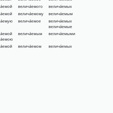
а́емой
велича́емого
велича́емых
а́емой
велича́емому
велича́емым
а́емую
велича́емое
велича́емых
велича́емые
а́емой
велича́емым
велича́емыми
а́емою
а́емой
велича́емом
велича́емых