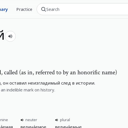
nary
Practice
й
, called (as in, referred to by an honorific name)
 он оставил неизгладимый след в истории.
 an indelible mark on history.
inine
neuter
plural
а́емая
велича́емое
велича́емые