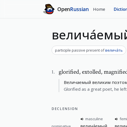
Open
Russian
Home
Dictio
велича́емы
participle passive present
of
велича́ть
glorified
,
extolled, magnified
1
.
Величаемый великим поэтом,
Glorified as a great poet, he left
DECLENSION
masculine
fem
велича́емый
велич
nominative