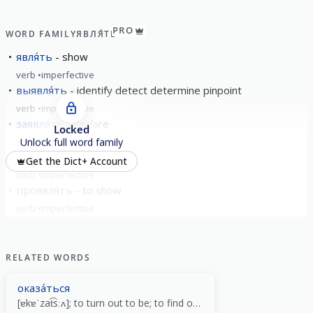
PRO
WORD FAMILY
ЯВЛЯ́ТЬ
явля́ть
show
verb
imperfective
выявля́ть
identify detect determine pinpoint
verb
imperfective
заявля́ть
declare
Locked
verb
imperfective
Unlock full word family
явля́ться
to be
Get the Dict+ Account
verb
imperfective
проявля́ть
to show
verb
imperfective
show all
RELATED WORDS
оказа́ться
[ɐkɐˈzat͡sːʌ]; to turn out to be; to find oneself in a situation