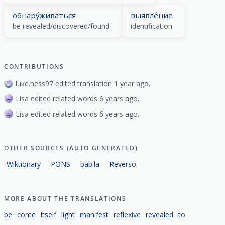
обнару́живаться
выявле́ние
be revealed/discovered/found
identification
CONTRIBUTIONS
luke.hess97 edited translation 1 year ago.
Lisa edited related words 6 years ago.
Lisa edited related words 6 years ago.
OTHER SOURCES (AUTO GENERATED)
Wiktionary
PONS
bab.la
Reverso
MORE ABOUT THE TRANSLATIONS
be
come
itself
light
manifest
reflexive
revealed
to