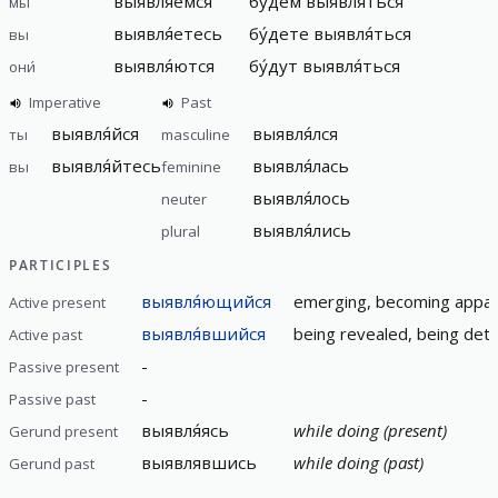
выявля́емся
бу́дем выявля́ться
мы
выявля́етесь
бу́дете выявля́ться
вы
выявля́ются
бу́дут выявля́ться
они́
Imperative
Past
выявля́йся
выявля́лся
ты
masculine
выявля́йтесь
выявля́лась
вы
feminine
выявля́лось
neuter
выявля́лись
plural
PARTICIPLES
выявля́ющийся
emerging, becoming appare
Active present
выявля́вшийся
being revealed, being det
Active past
-
Passive present
-
Passive past
выявля́ясь
while doing (present)
Gerund present
выявлявшись
while doing (past)
Gerund past