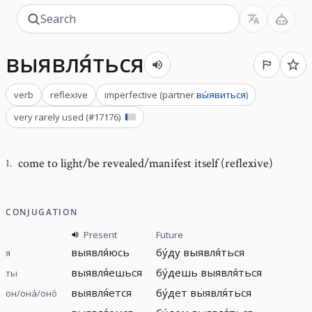
выявля́ться
verb
reflexive
imperfective
(
partner
вы́явиться
)
very rarely used
(#
17176
)
come to light/be revealed/manifest itself (reflexive)
1
.
CONJUGATION
Present
Future
выявля́юсь
бу́ду выявля́ться
я
выявля́ешься
бу́дешь выявля́ться
ты
выявля́ется
бу́дет выявля́ться
он/она́/оно́