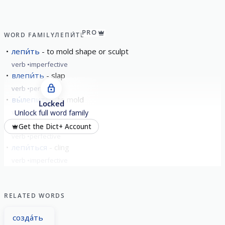
PRO
WORD FAMILY
ЛЕПИ́ТЬ
лепи́ть
to mold shape or sculpt
verb
imperfective
влепи́ть
slap
verb
perfective
вы́лепить
to mold
Locked
verb
perfective
Unlock full word family
залепи́ть
slap
Get the Dict+ Account
verb
perfective
лепи́ться
cling
verb
imperfective
show all
RELATED WORDS
созда́ть