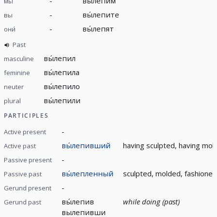
-
вы́лепим
мы
-
вы́лепите
вы
-
вы́лепят
они́
Past
вы́лепил
masculine
вы́лепила
feminine
вы́лепило
neuter
вы́лепили
plural
PARTICIPLES
-
Active present
вы́лепивший
having sculpted, having mol
Active past
-
Passive present
вы́лепленный
sculpted, molded, fashioned
Passive past
-
Gerund present
вы́лепив
while doing (past)
Gerund past
вылепивши