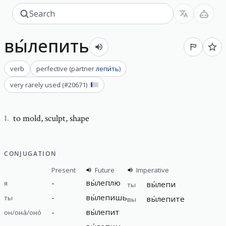
вы́лепить
verb
perfective
(
partner
лепи́ть
)
very rarely used
(#
20671
)
to mold
,
sculpt, shape
1
.
CONJUGATION
Present
Future
Imperative
-
вы́леплю
я
вы́лепи
ты
-
вы́лепишь
ты
вы́лепите
вы
-
вы́лепит
он/она́/оно́