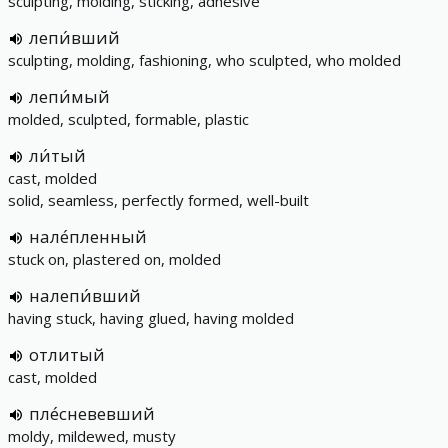
sculpting, molding, sticking, adhesive
лепи́вший
sculpting, molding, fashioning, who sculpted, who molded
лепи́мый
molded, sculpted, formable, plastic
ли́тый
cast, molded
solid, seamless, perfectly formed, well-built
нале́пленный
stuck on, plastered on, molded
налепи́вший
having stuck, having glued, having molded
отлитый
cast, molded
пле́сневевший
moldy, mildewed, musty