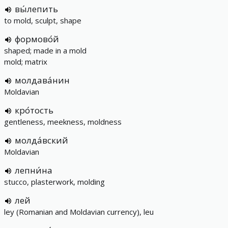
вы́лепить
to mold, sculpt, shape
формово́й
shaped; made in a mold
mold; matrix
молдава́нин
Moldavian
кро́тость
gentleness, meekness, moldness
молда́вский
Moldavian
лепни́на
stucco, plasterwork, molding
лей
ley (Romanian and Moldavian currency), leu