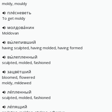
moldy, mouldy
пле́сневеть
To get moldy
молдова́нин
Moldovan
вы́лепивший
having sculpted, having molded, having formed
вы́лепленный
sculpted, molded, fashioned
зацвётший
bloomed, flowered
moldy, mildewed
ле́пленный
sculpted, molded, fashioned
ле́пящий