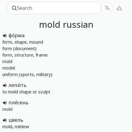
mold
russian
фо́рма
form, shape, mound
form (document)
form, structure, frame
mold
model
uniform (sports, military)
лепи́ть
to mold shape or sculpt
пле́сень
mold
цвель
mold, mildew