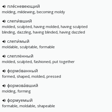
пле́сневеющий
molding, mildewing, becoming moldy
слепи́вший
molded, sculpted, having molded, having sculpted
blinding, dazzling, having blinded, having dazzled
слепи́мый
moldable, sculptable, formable
слеплённый
molded, sculpted, fashioned, put together
формо́ванный
formed, shaped, molded, pressed
формова́вший
molding, forming
формуемый
formable, moldable, shapeable