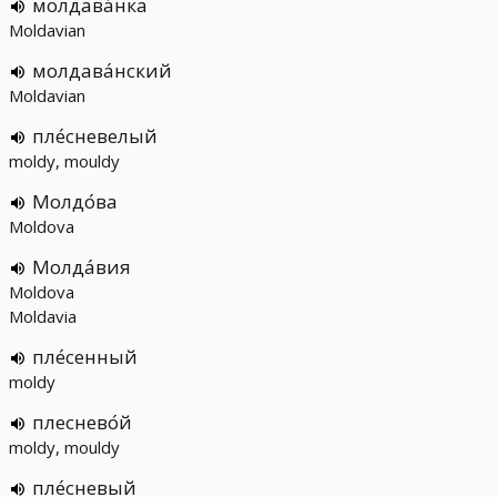
молдава́нка
Moldavian
молдава́нский
Moldavian
пле́сневелый
moldy, mouldy
Молдо́ва
Moldova
Молда́вия
Moldova
Moldavia
пле́сенный
moldy
плеснево́й
moldy, mouldy
пле́сневый