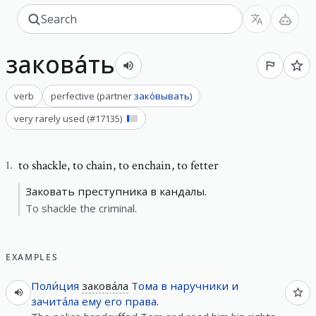
закова́ть
verb
perfective
(
partner
зако́вывать
)
very rarely used
(#
17135
)
to shackle
,
to chain, to enchain, to fetter
1
.
Заковать преступника в кандалы.
To shackle the criminal.
EXAMPLES
Поли́ция
закова́ла
Тома
в
наручники
и
зачита́ла
ему
его
права
.