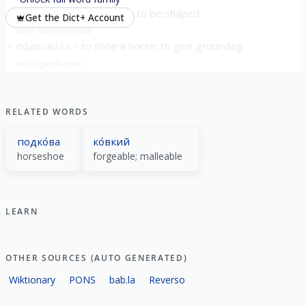
кова́ться
to be forged; to be shaped
Get the Dict+ Account
verb
imperfective
подкова́ть
to shoe a horse; to give grounding
verb
perfective
show all
RELATED WORDS
подко́ва
ко́вкий
horseshoe
forgeable; malleable
LEARN
OTHER SOURCES (AUTO GENERATED)
Wiktionary
PONS
bab.la
Reverso