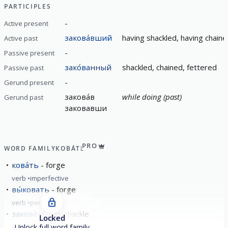
PARTICIPLES
-
Active present
закова́вший
having shackled, having chaine
Active past
-
Passive present
зако́ванный
shackled, chained, fettered
Passive past
-
Gerund present
закова́в
while doing (past)
Gerund past
заковавши
PRO
WORD FAMILY
КОВА́ТЬ
кова́ть
forge
verb
imperfective
вы́ковать
forge
verb
perfective
закова́ть
to shackle
Locked
verb
perfective
Unlock full word family