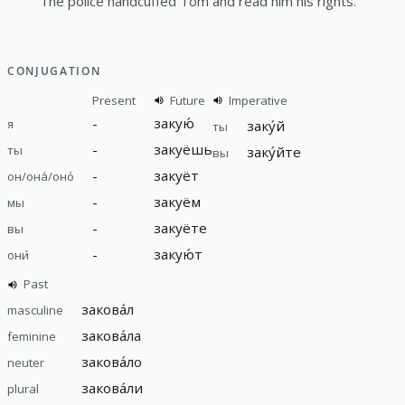
The police handcuffed Tom and read him his rights.
CONJUGATION
Present
Future
Imperative
-
закую́
я
заку́й
ты
-
закуёшь
ты
заку́йте
вы
-
закуёт
он/она́/оно́
-
закуём
мы
-
закуёте
вы
-
закую́т
они́
Past
закова́л
masculine
закова́ла
feminine
закова́ло
neuter
закова́ли
plural