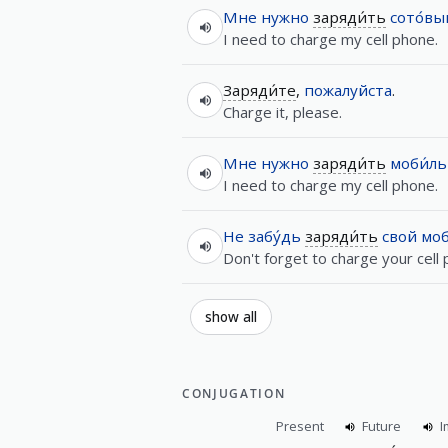
Мне
нужно
заряди́ть
сото́вы
I need to charge my cell phone.
Заряди́те
,
пожалуйста
.
Charge it, please.
Мне
нужно
заряди́ть
моби́л
I need to charge my cell phone.
Не
забу́дь
заряди́ть
свой
моб
Don't forget to charge your cell
show all
CONJUGATION
Present
Future
I