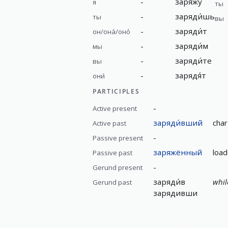
-
заряжу́
я
ты
-
заряди́шь
ты
вы
-
заряди́т
он/она́/оно́
-
заряди́м
мы
-
заряди́те
вы
-
зарядя́т
они́
PARTICIPLES
-
Active present
заряди́вший
cha
Active past
-
Passive present
заряжённый
load
Passive past
-
Gerund present
заряди́в
whil
Gerund past
зарядивши