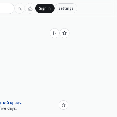
Settings
Sign In
дней
кряду
.
 five days.