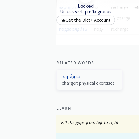
Locked
заряди́ться
за-
recharge - ref
Unlock verb prefix groups
перезаряди́ть
пере-
re-charge
Get the Dict+ Account
подзаряди́ть
под-
recharge
RELATED WORDS
заря́дка
charger; physical exercises
LEARN
Fill the gaps from left to right.