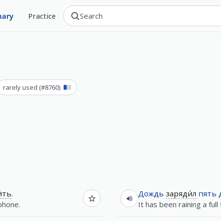
nary
Practice
rarely used
(#
8760
)
́ть
.
Дождь
заряди́л
пять
 phone.
It has been raining a full