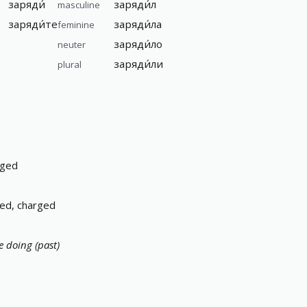
заряди́
заряди́л
masculine
заряди́те
заряди́ла
feminine
заряди́ло
neuter
заряди́ли
plural
rged
ed, charged
e doing (past)