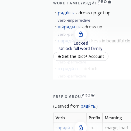
PRO
WORD FAMILY
РЯДИ́ТЬ
ряди́ть
dress up get up
verb
imperfective
вы́рядить
dress up
verb
perfective
наряди́ть
to dress in beautiful c
Locked
verb
perfective
Unlock full word family
обряди́ть
get up
Get the Dict+ Account
verb
perfective
отряди́ть
detach
verb
perfective
show all
PRO
PREFIX GROUP
(
Derived from
ряди́ть
.)
Verb
Prefix
Meaning
заряди́ть
за-
charge; load