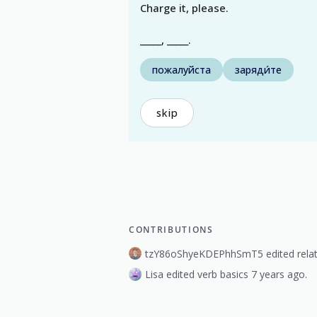
Charge it, please.
_____, _____.
пожалуйста
заряди́те
skip
CONTRIBUTIONS
tzY86oShyeKDEPhhSmT5 edited relat
Lisa edited verb basics 7 years ago.