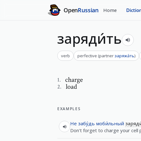
Open
Russian
Home
Dictio
заряди́ть
verb
perfective
(
partner
заряжа́ть
)
charge
1
.
load
2
.
EXAMPLES
Не
забу́дь
моби́льный
заряди
Don't forget to charge your cell