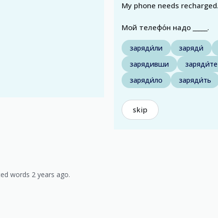
My phone needs recharged
Мой телефо́н надо _____.
заряди́ли
заряди́
зарядивши
заряди́те
заряди́ло
заряди́ть
skip
ed words 2 years ago.