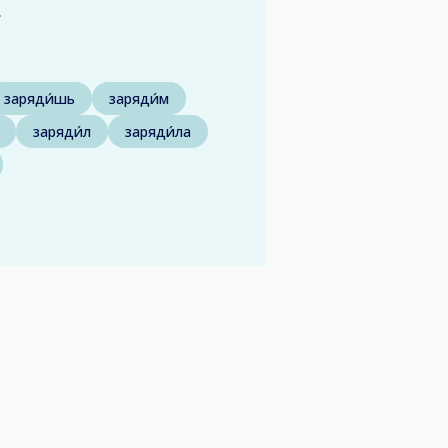
.
заряди́шь
заряди́м
заряди́л
заряди́ла