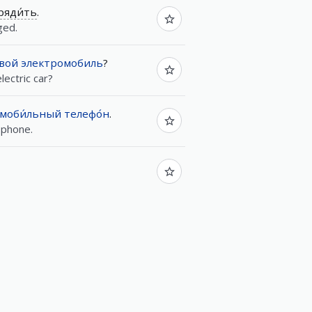
ряди́ть
.
ged.
вой
электромобиль
?
ectric car?
моби́льный
телефо́н
.
 phone.