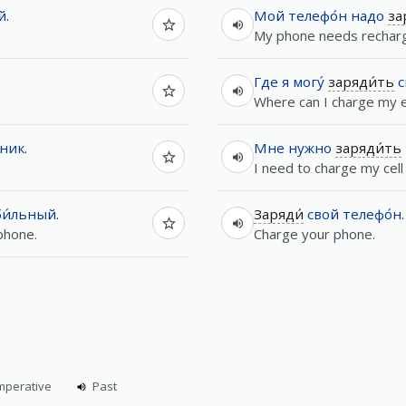
й
.
Мой
телефо́н
надо
за
My phone needs rechar
Где
я
могу́
заряди́ть
с
Where can I charge my el
ьник
.
Мне
нужно
заряди́ть
I need to charge my cell
и́льный
.
Заряди́
свой
телефо́н
.
 phone.
Charge your phone.
mperative
Past