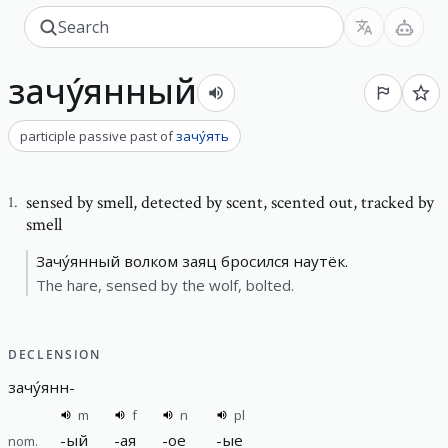
зачу́янный
participle passive past
of
зачу́ять
sensed by smell
,
detected by scent, scented out, tracked by
1
.
smell
Зачу́янный волком заяц бросился наутёк.
The hare, sensed by the wolf, bolted.
DECLENSION
зачу́янн
-
m
f
n
pl
-
ый
-
ая
-
ое
-
ые
nom.