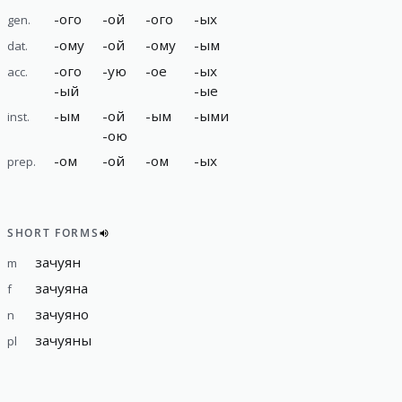
-
ого
-
ой
-
ого
-
ых
gen.
-
ому
-
ой
-
ому
-
ым
dat.
-
ого
-
ую
-
ое
-
ых
acc.
-
ый
-
ые
-
ым
-
ой
-
ым
-
ыми
inst.
-
ою
-
ом
-
ой
-
ом
-
ых
prep.
SHORT FORMS
зачуян
m
зачуяна
f
зачуяно
n
зачуяны
pl