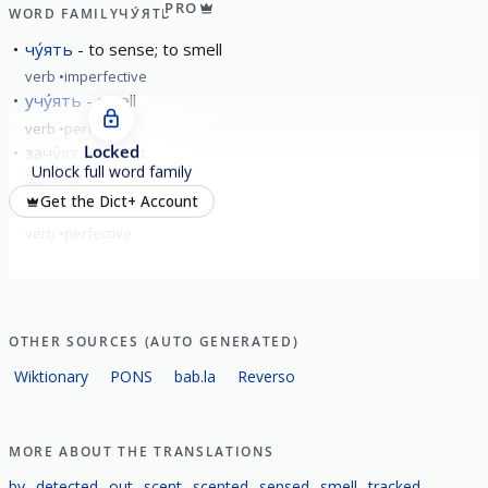
PRO
WORD FAMILY
ЧУ́ЯТЬ
чу́ять
to sense; to smell
verb
imperfective
учу́ять
smell
verb
perfective
Locked
зачу́ять
scent
Unlock full word family
verb
perfective
Get the Dict+ Account
почу́ять
smell
verb
perfective
OTHER SOURCES (AUTO GENERATED)
Wiktionary
PONS
bab.la
Reverso
MORE ABOUT THE TRANSLATIONS
by
detected
out
scent
scented
sensed
smell
tracked