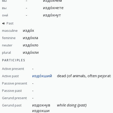
-
издо́хнем
мы
-
издо́хнете
вы
-
издо́хнут
они́
Past
издо́х
masculine
издо́хла
feminine
издо́хло
neuter
издо́хли
plural
PARTICIPLES
-
Active present
издо́хший
dead (of animals, often pejorat
Active past
-
Passive present
-
Passive past
-
Gerund present
издохнув
while doing (past)
Gerund past
издохши