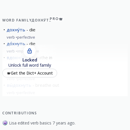
PRO
WORD FAMILY
ДОХНУ́ТЬ
дохну́ть
die
verb
perfective
до́хнуть
die
verb
imperfective
вдохну́ть
breathe in
Locked
verb
perfective
Unlock full word family
вздохну́ть
to sigh
Get the Dict+ Account
verb
perfective
вы́дохнуть
breathe out
verb
perfective
show all
CONTRIBUTIONS
Lisa edited verb basics 7 years ago.