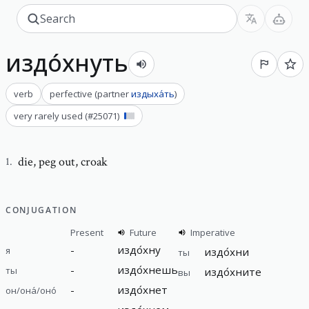
издо́хнуть
verb
perfective
(
partner
издыха́ть
)
very rarely used
(#
25071
)
die
,
peg out, croak
1
.
CONJUGATION
Present
Future
Imperative
-
издо́хну
я
издо́хни
ты
-
издо́хнешь
ты
издо́хните
вы
-
издо́хнет
он/она́/оно́