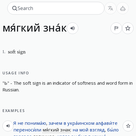
мя́гкий зна́к
soft sign
1
.
USAGE INFO
"
Ь
"
-
T
h
e
s
o
f
t
s
i
g
n
i
s
a
n
i
n
d
i
c
a
t
o
r
o
f
s
o
f
t
n
e
s
s
a
n
d
w
o
r
d
f
o
r
m
i
n
R
u
s
s
i
a
n
.
EXAMPLES
Я
не
понима́ю
,
зачем
в
укра́инском
алфави́те
переноси́ли
мя́гкий знак
:
на
мой
взгляд
,
бы́ло