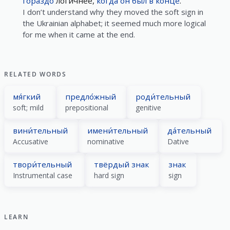
гораздо
логичнее,
когда
он
был
в конце́
.
I don’t understand why they moved the soft sign in
the Ukrainian alphabet; it seemed much more logical
for me when it came at the end.
RELATED WORDS
мя́гкий
предло́жный
роди́тельный
soft; mild
prepositional
genitive
вини́тельный
имени́тельный
да́тельный
Accusative
nominative
Dative
твори́тельный
твёрдый знак
знак
Instrumental case
hard sign
sign
LEARN