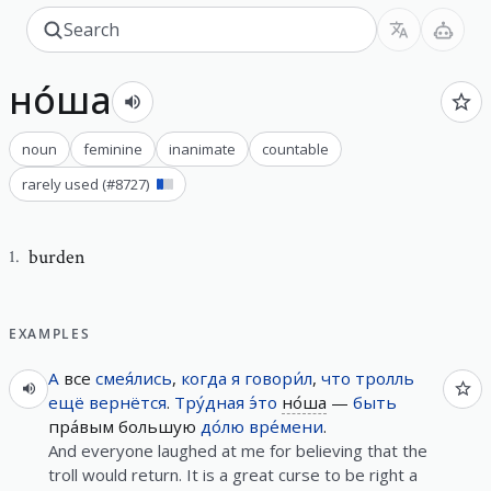
но́ша
noun
feminine
inanimate
countable
rarely used
(#
8727
)
burden
1
.
EXAMPLES
А
все
смея́лись
,
когда
я
говори́л
,
что
тролль
ещё
вернётся
.
Тру́дная
э́то
но́ша
—
быть
пра́вым большую
до́лю
вре́мени
.
And everyone laughed at me for believing that the
troll would return. It is a great curse to be right a