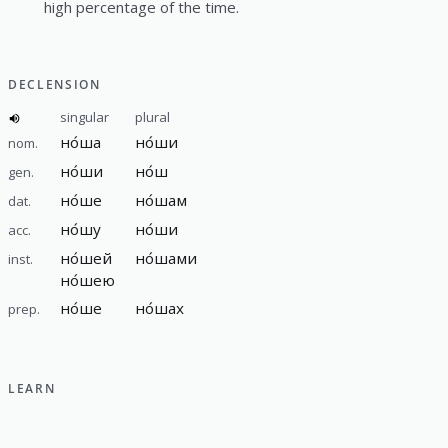
high perсentage of the time.
DECLENSION
singular
plural
но́ша
но́ши
nom.
но́ши
но́ш
gen.
но́ше
но́шам
dat.
но́шу
но́ши
acc.
но́шей
но́шами
inst.
но́шею
но́ше
но́шах
prep.
LEARN