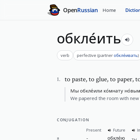
Open
Russian
Home
Dictio
обкле́ить
verb
perfective
(
partner
обкле́ивать
)
to paste
,
to glue, to paper, t
1
.
Мы обкле́или ко́мнату но́вым
We papered the room with new 
CONJUGATION
Present
Future
I
-
обкле́ю
я
ты