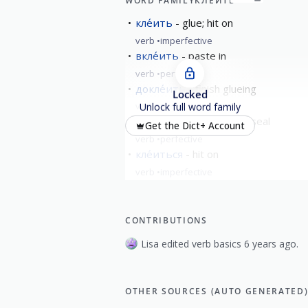
WORD FAMILY
КЛЕ́ИТЬ
кле́ить
glue; hit on
verb
imperfective
вкле́ить
paste in
verb
perfective
докле́ить
finish glueing
Locked
verb
perfective
Unlock full word family
закле́ить
to cover; to seal
Get the Dict+ Account
verb
perfective
кле́иться
hit on
verb
imperfective
show all
CONTRIBUTIONS
Lisa edited verb basics 6 years ago.
OTHER SOURCES (AUTO GENERATED