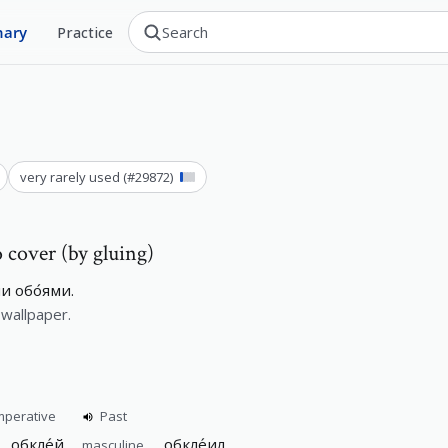
nary
Practice
very rarely used
(#
29872
)
o cover (by gluing)
и обо́ями.
wallpaper.
mperative
Past
обкле́й
обкле́ил
masculine