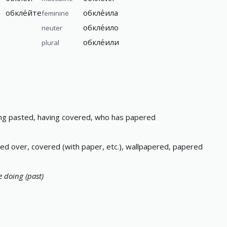
обкле́йте
обкле́ила
feminine
обкле́ило
neuter
обкле́или
plural
ng pasted, having covered, who has papered
ed over, covered (with paper, etc.), wallpapered, papered
e doing (past)