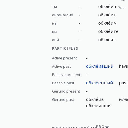
-
обкле́ишь
ты
вы
-
обкле́ит
он/она́/оно́
-
обкле́им
мы
-
обкле́ите
вы
-
обкле́ят
они́
PARTICIPLES
-
Active present
обкле́ивший
havi
Active past
-
Passive present
обкле́енный
past
Passive past
-
Gerund present
обкле́ив
whil
Gerund past
обклеивши
PRO