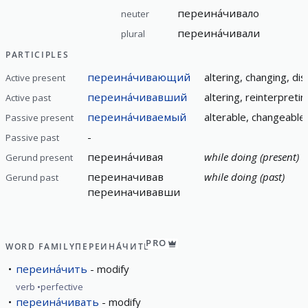
переина́чивало
neuter
переина́чивали
plural
PARTICIPLES
переина́чивающий
altering, changing, di
Active present
переина́чивавший
altering, reinterpretin
Active past
переина́чиваемый
alterable, changeable
Passive present
-
Passive past
переина́чивая
while doing (present)
Gerund present
переиначивав
while doing (past)
Gerund past
переиначивавши
PRO
WORD FAMILY
ПЕРЕИНА́ЧИТЬ
переина́чить
modify
verb
perfective
переина́чивать
modify