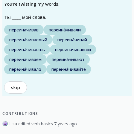
You're twisting my words.
Ты _____ мои́ слова.
переиначивав
переина́чивали
переина́чиваемый
переина́чивай
переина́чиваешь
переиначивавши
переина́чиваем
переина́чивают
переина́чивало
переина́чивайте
skip
CONTRIBUTIONS
Lisa edited verb basics 7 years ago.