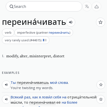
переина́чивать
verb
imperfective
(
partner
переина́чить
)
very rarely used
(#
44615
)
modify
,
alter, misinterpret, distort
1
.
EXAMPLES
Ты
переина́чиваешь
мои́
слова
.
You're twisting my words.
Всякий
раз
,
как
я
лови́л
себя
на
отрица́тельной
мы́сли, то
переина́чивал
её
на
более