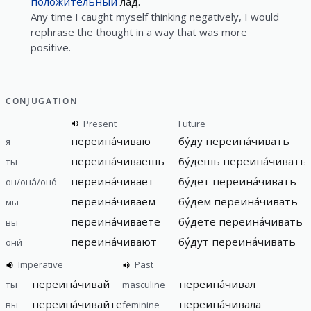
положи́тельный
лад.
Any time I caught myself thinking negatively, I would
rephrase the thought in a way that was more
positive.
CONJUGATION
Present
Future
переина́чиваю
бу́ду
переина́чивать
я
переина́чиваешь
бу́дешь
переина́чивать
ты
переина́чивает
бу́дет
переина́чивать
он/она́/оно́
переина́чиваем
бу́дем
переина́чивать
мы
переина́чиваете
бу́дете
переина́чивать
вы
переина́чивают
бу́дут
переина́чивать
они́
Imperative
Past
переина́чивай
переина́чивал
ты
masculine
переина́чивайте
переина́чивала
вы
feminine