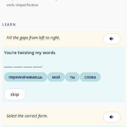
verb
imperfective
LEARN
Fill the gaps from left to right.
You're twisting my words.
_____ _____ _____ _____.
переина́чиваешь
мои́
ты
слова
skip
Select the correct form.