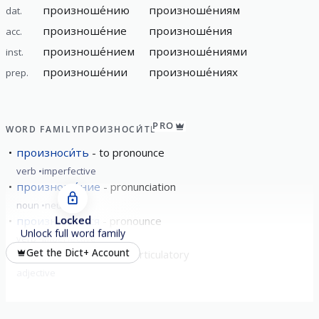
произноше́нию
произноше́ниям
dat.
произноше́ние
произноше́ния
acc.
произноше́нием
произноше́ниями
inst.
произноше́нии
произноше́ниях
prep.
PRO
WORD FAMILY
ПРОИЗНОСИ́ТЬ
произноси́ть
to pronounce
verb
imperfective
произноше́ние
pronunciation
noun
neuter
Locked
произноси́ться
pronounce
Unlock full word family
verb
imperfective
Get the Dict+ Account
произноси́тельный
articulatory
adjective