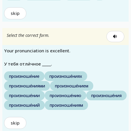
skip
Select the correct form.
Your pronunciation is excellent.
У тебя отли́чное _____.
произноше́ние
произноше́ниях
произноше́ниями
произноше́нием
произноше́нии
произноше́нию
произноше́ния
произноше́ний
произноше́ниям
skip