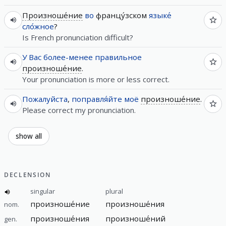
Произноше́ние
во
францу́зском
языке́
сло́жное
?
Is French pronunciation difficult?
У
Вас
более-менее
правильное
произноше́ние
.
Your pronunciation is more or less correct.
Пожалуйста
,
поправля́йте
моё
произноше́ние
.
Please correct my pronunciation.
show all
DECLENSION
singular
plural
произноше́ние
произноше́ния
nom.
произноше́ния
произноше́ний
gen.