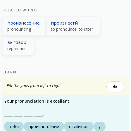
RELATED WORDS
произнесе́ние
произнести́
pronouncing
to pronounce; to utter
вы́говор
reprimand
LEARN
Fill the gaps from left to right.
Your pronunciation is excellent.
_____ _____ _____ _____.
тебя
произноше́ние
отли́чное
у