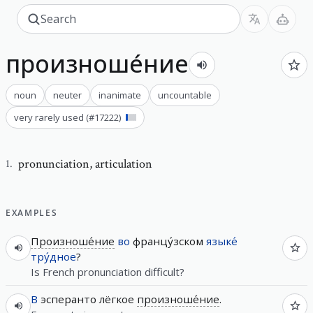
произноше́ние
noun
neuter
inanimate
uncountable
very rarely used
(#
17222
)
pronunciation
,
articulation
1
.
EXAMPLES
Произноше́ние
во
францу́зском
языке́
тру́дное
?
Is French pronunciation difficult?
В
эсперанто лёгкое
произноше́ние
.