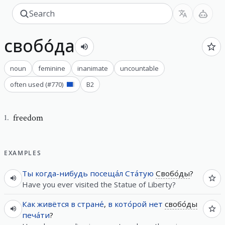
свобо́да
noun
feminine
inanimate
uncountable
often used
(#
770
)
B2
freedom
1
.
EXAMPLES
Ты
когда-нибудь
посеща́л
Ста́тую
Свобо́ды
?
Have you ever visited the Statue of Liberty?
Как
живётся
в
стране́
,
в
кото́рой
нет
свобо́ды
печа́ти
?