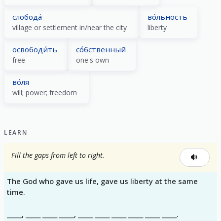
слобода́
во́льность
village or settlement in/near the city
liberty
освободи́ть
со́бственный
free
one's own
во́ля
will; power; freedom
LEARN
Fill the gaps from left to right.
The God who gave us life, gave us liberty at the same
time.
_____, _____ _____ _____, _____ _____ _____ _____ _____ _____.