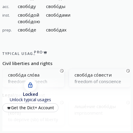
свобо́ду
свобо́ды
acc.
свобо́дой
свобо́дами
inst.
свобо́дою
свобо́де
свобо́дах
prep.
PRO
TYPICAL USAGE
Civil liberties and rights
свобо́да сло́ва
свобо́да со́вести
freedom of speech
freedom of conscience
Locked
Legal/penal context
Unlock typical usages
лиши́ть свобо́ды
лише́ние свобо́ды
Get the Dict+ Account
(кого́)
imprisonment
to deprive (sb) of liberty