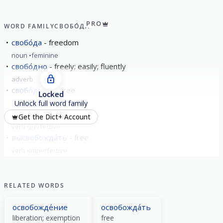
PRO
WORD FAMILY
СВОБО́ДА
свобо́да
freedom
noun
feminine
свобо́дно
freely; easily; fluently
adverb
свобо́дный
free
Locked
adjective
abstract
Unlock full word family
вы́свободить
free
Get the Dict+ Account
verb
perfective
высвобожда́ть
free
verb
imperfective
show all
RELATED WORDS
освобожде́ние
освобожда́ть
liberation; exemption
free