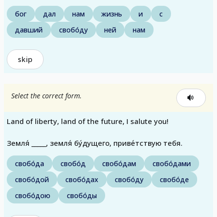
бог
дал
нам
жизнь
и
с
давший
свобо́ду
ней
нам
skip
Select the correct form.
Land of liberty, land of the future, I salute you!
Земля́ _____, земля́ бу́дущего, приве́тствую тебя.
свобо́да
свобо́д
свобо́дам
свобо́дами
свобо́дой
свобо́дах
свобо́ду
свобо́де
свобо́дою
свобо́ды