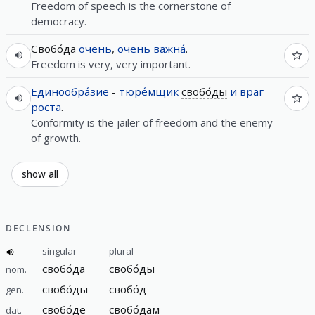
Freedom of speech is the cornerstone of
democracy.
Свобо́да
очень
,
очень
важна́
.
Freedom is very, very important.
Единообра́зие
-
тюре́мщик
свобо́ды
и
враг
роста
.
Conformity is the jailer of freedom and the enemy
of growth.
show all
DECLENSION
singular
plural
свобо́да
свобо́ды
nom.
свобо́ды
свобо́д
gen.
свобо́де
свобо́дам
dat.