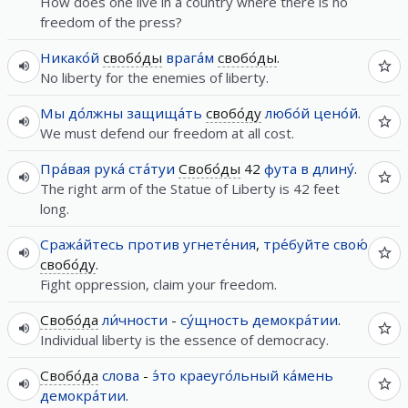
How does one live in a country where there is no
freedom of the press?
Никако́й
свобо́ды
врага́м
свобо́ды
.
No liberty for the enemies of liberty.
Мы
до́лжны
защища́ть
свобо́ду
любо́й
цено́й
.
We must defend our freedom at all cost.
Пра́вая
рука́
ста́туи
Свобо́ды
42
фута
в
длину́
.
The right arm of the Statue of Liberty is 42 feet
long.
Сража́йтесь
против
угнете́ния
,
тре́буйте
свою́
свобо́ду
.
Fight oppression, claim your freedom.
Свобо́да
ли́чности
-
су́щность
демокра́тии
.
Individual liberty is the essence of democracy.
Свобо́да
слова
-
э́то
краеуго́льный
ка́мень
демокра́тии
.