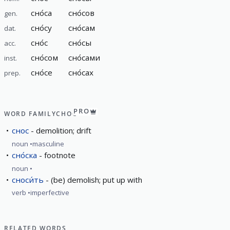
сно́са
сно́сов
gen.
сно́су
сно́сам
dat.
сно́с
сно́сы
acc.
сно́сом
сно́сами
inst.
сно́се
сно́сах
prep.
PRO
WORD FAMILY
СНОС
снос
demolition; drift
noun
masculine
сно́ска
footnote
noun
сноси́ть
(be) demolish; put up with
verb
imperfective
RELATED WORDS