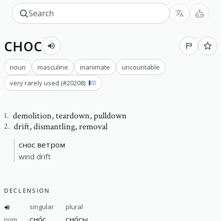
снос
noun
masculine
inanimate
uncountable
very rarely used
(#
20208
)
demolition
,
teardown, pulldown
1
.
drift
,
dismantling, removal
2
.
снос ветром
wind drift
DECLENSION
singular
plural
сно́с
сно́сы
nom.