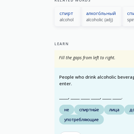
RELATED WORDS
спирт
алкого́льный
сп
alcohol
alcoholic (adj)
spi
LEARN
Fill the gaps from left to right.
People who drink alcoholic bevera
enter.
_____, _____ _____ _____, _____ _____.
не
спиртны́е
лица
д
употребляющие