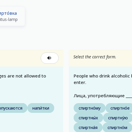
ирто́вка
ritus-lamp
Select the correct form.
ges are not allowed to
People who drink alcoholic
enter.
Лица, употребляющие ____
опускаются
напи́тки
спиртно́му
спиртно́е
спиртны́х
спиртну́ю
спиртна́я
спиртно́м