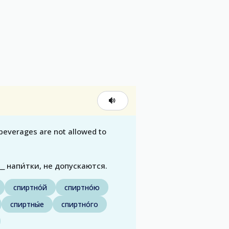
 beverages are not allowed to
_ напи́тки, не допускаются.
спиртно́й
спиртно́ю
спиртны́е
спиртно́го