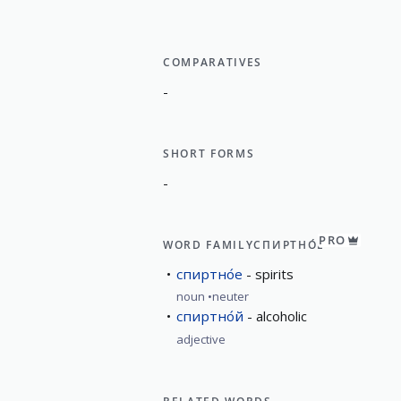
COMPARATIVES
-
SHORT FORMS
-
PRO
WORD FAMILY
СПИРТНО́Е
спиртно́е
spirits
noun
neuter
спиртно́й
alcoholic
adjective