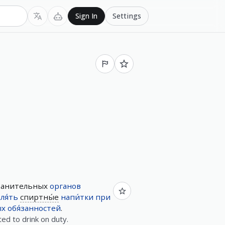
Settings
Sign In
ранительных
органов
ля́ть
спиртны́е
напи́тки
при
ых
обя́занностей
.
ed to drink on duty.