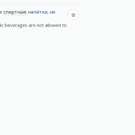
е
спиртны́е
напи́тки
,
не
lic beverages are not allowed to