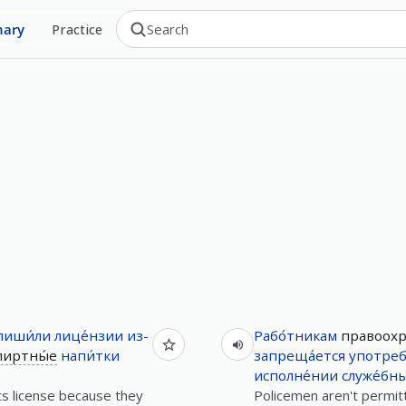
nary
Practice
лиши́ли
лице́нзии
из-
Рабо́тникам
правоох
пиртны́е
напи́тки
запреща́ется
употреб
исполне́нии
служе́бн
s license because they
Policemen aren't permitt