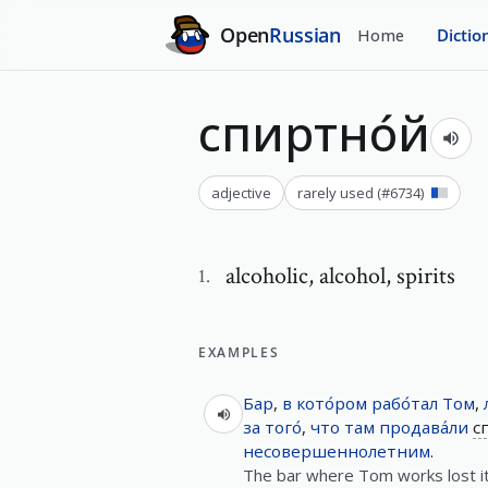
Open
Russian
Home
Dictio
спиртно́й
adjective
rarely used
(#
6734
)
alcoholic
,
alcohol, spirits
1
.
EXAMPLES
Бар
,
в
кото́ром
рабо́тал
Том
,
за
того́
,
что
там
продава́ли
с
несовершеннолетним
.
The bar where Tom works lost it