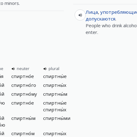
to minors.
Лица
,
употребляющи
допускаются
.
People who drink alcoho
enter.
ne
neuter
plural
́я
спиртно́е
спиртны́е
́й
спиртно́го
спиртны́х
́й
спиртно́му
спиртны́м
́ю
спиртно́е
спиртны́е
спиртны́х
́й
спиртны́м
спиртны́ми
́ю
́й
спиртно́м
спиртны́х