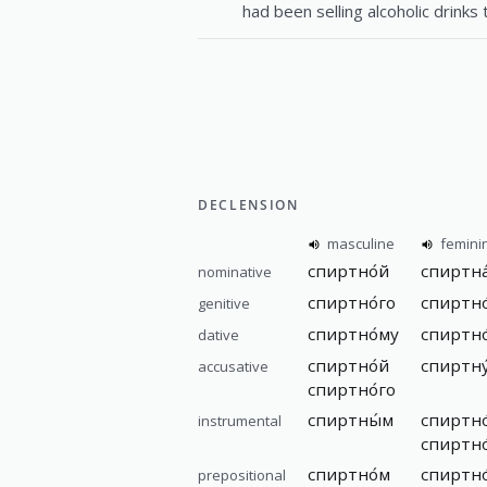
had been selling alcoholic drinks 
DECLENSION
masculine
femini
спиртно́й
спиртна
nominative
спиртно́го
спиртно
genitive
спиртно́му
спиртно
dative
спиртно́й
спиртну
accusative
спиртно́го
спиртны́м
спиртно
instrumental
спиртно
спиртно́м
спиртно
prepositional