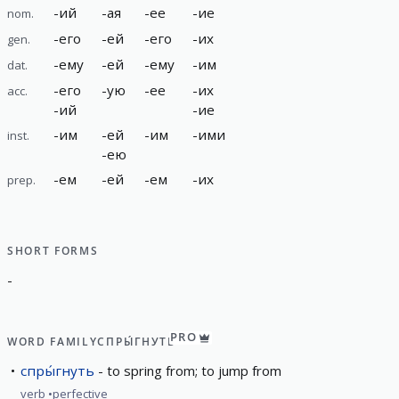
-
ий
-
ая
-
ее
-
ие
nom.
-
его
-
ей
-
его
-
их
gen.
-
ему
-
ей
-
ему
-
им
dat.
-
его
-
ую
-
ее
-
их
acc.
-
ий
-
ие
-
им
-
ей
-
им
-
ими
inst.
-
ею
-
ем
-
ей
-
ем
-
их
prep.
SHORT FORMS
-
PRO
WORD FAMILY
СПРЫ́ГНУТЬ
спры́гнуть
to spring from; to jump from
verb
perfective