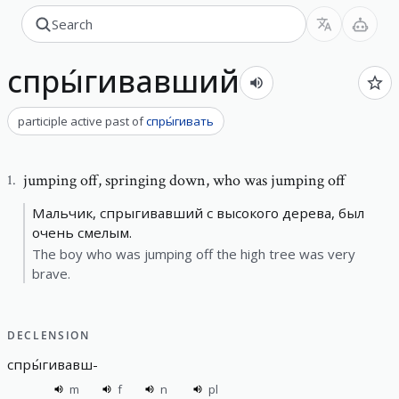
спры́гивавший
participle active past
of
спры́гивать
jumping off
,
springing down, who was jumping off
1
.
Мальчик, спрыгивавший с высокого дерева, был
очень смелым.
The boy who was jumping off the high tree was very
brave.
DECLENSION
спры́гивавш
-
m
f
n
pl