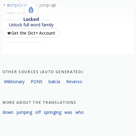
вспры́гнуть
jump up
verb
perfective
Locked
спры́гивать
Jump
Unlock full word family
verb
imperfective
Get the Dict+ Account
вспры́гивать
jump up
verb
imperfective
OTHER SOURCES (AUTO GENERATED)
Wiktionary
PONS
bab.la
Reverso
MORE ABOUT THE TRANSLATIONS
down
jumping
off
springing
was
who