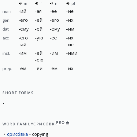
m
f
n
pl
-
ий
-
ая
-
ее
-
ие
nom.
-
его
-
ей
-
его
-
их
gen.
-
ему
-
ей
-
ему
-
им
dat.
-
его
-
ую
-
ее
-
их
acc.
-
ий
-
ие
-
им
-
ей
-
им
-
ими
inst.
-
ею
-
ем
-
ей
-
ем
-
их
prep.
SHORT FORMS
-
PRO
WORD FAMILY
СРИСО́ВКА
срисо́вка
copying