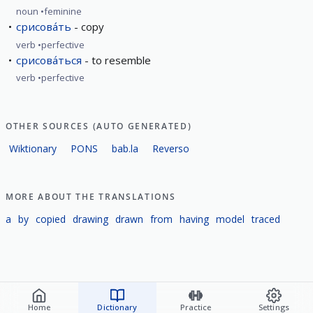
noun
feminine
срисова́ть
copy
verb
perfective
срисова́ться
to resemble
verb
perfective
OTHER SOURCES (AUTO GENERATED)
Wiktionary
PONS
bab.la
Reverso
MORE ABOUT THE TRANSLATIONS
a
by
copied
drawing
drawn
from
having
model
traced
Home
Dictionary
Practice
Settings