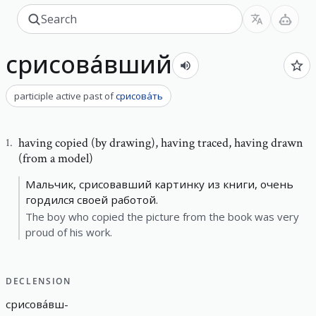
срисова́вший
participle active past
of
срисова́ть
having copied (by drawing)
,
having traced, having drawn
1
.
(from a model)
Мальчик, срисовавший картинку из книги, очень
гордился своей работой.
The boy who copied the picture from the book was very
proud of his work.
DECLENSION
срисова́вш
-