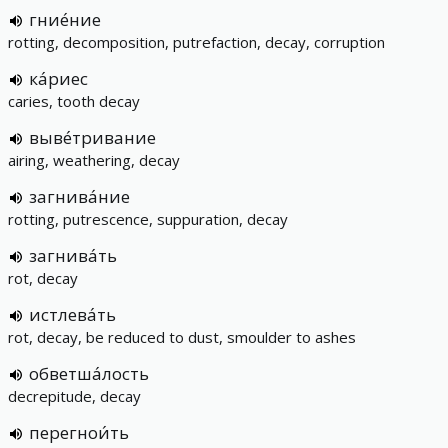
гние́ние
rotting, decomposition, putrefaction, decay, corruption
ка́риес
caries, tooth decay
выве́тривание
airing, weathering, decay
загнива́ние
rotting, putrescence, suppuration, decay
загнива́ть
rot, decay
истлева́ть
rot, decay, be reduced to dust, smoulder to ashes
обветша́лость
decrepitude, decay
перегнои́ть