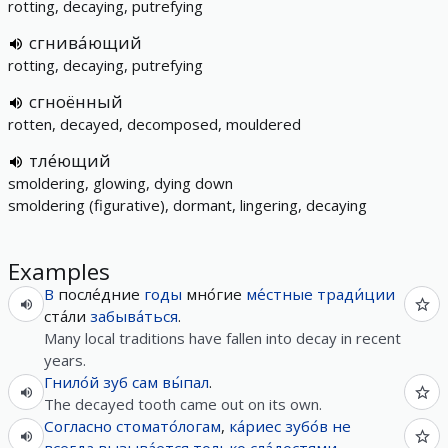
rotting, decaying, putrefying
сгнива́ющий
rotting, decaying, putrefying
сгноённый
rotten, decayed, decomposed, mouldered
тле́ющий
smoldering, glowing, dying down
smoldering (figurative), dormant, lingering, decaying
Examples
В
после́дние
годы
мно́гие
ме́стные
тради́ции
ста́ли
забыва́ться
.
Many local traditions have fallen into decay in recent
years.
Гнило́й
зуб
сам
вы́пал
.
The decayed tooth came out on its own.
Согласно
стомато́логам
,
ка́риес
зубо́в
не