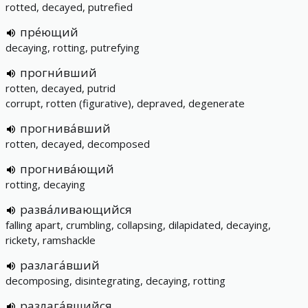
rotted, decayed, putrefied
пре́ющий
decaying, rotting, putrefying
прогни́вший
rotten, decayed, putrid
corrupt, rotten (figurative), depraved, degenerate
прогнива́вший
rotten, decayed, decomposed
прогнива́ющий
rotting, decaying
разва́ливающийся
falling apart, crumbling, collapsing, dilapidated, decaying,
rickety, ramshackle
разлага́вший
decomposing, disintegrating, decaying, rotting
разлага́вшийся