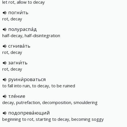
let rot, allow to decay
погни́ть
rot, decay
полураспа́д
half-decay, half-disintegration
сгнива́ть
rot, decay
загни́ть
rot, decay
руини́роваться
to fall into ruin, to decay, to be ruined
тле́ние
decay, putrefaction, decomposition, smouldering
подопрева́ющий
beginning to rot, starting to decay, becoming soggy