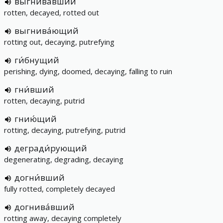
выгнива́вший
rotten, decayed, rotted out
выгнива́ющий
rotting out, decaying, putrefying
ги́бнущий
perishing, dying, doomed, decaying, falling to ruin
гни́вший
rotten, decaying, putrid
гнию́щий
rotting, decaying, putrefying, putrid
дегради́рующий
degenerating, degrading, decaying
догни́вший
fully rotted, completely decayed
догнива́вший
rotting away, decaying completely