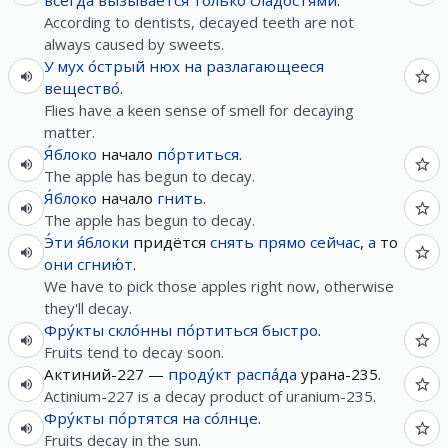
всегда
вызыва́ется
только
сла́достями
.
According to dentists, decayed teeth are not
always caused by sweets.
У
мух
о́стрый
нюх
на
разлагающееся
вещество́
.
Flies have a keen sense of smell for decaying
matter.
Я́блоко
начало
по́ртиться
.
The apple has begun to decay.
Я́блоко
начало
гнить
.
The apple has begun to decay.
Э́ти
я́блоки
придётся
снять
прямо
сейчас
,
а
то
они
сгнию́т
.
We have to pick those apples right now, otherwise
they'll decay.
Фру́кты
скло́нны
по́ртиться
быстро
.
Fruits tend to decay soon.
Актиний-227 —
проду́кт
распа́да
урана-235.
Actinium-227 is a decay product of uranium-235.
Фру́кты
по́ртятся
на
со́лнце
.
Fruits decay in the sun.