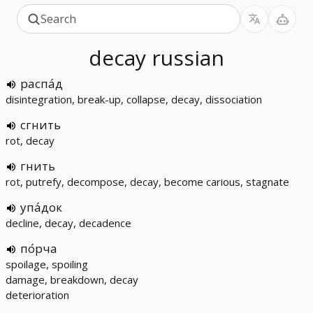
decay
russian
распа́д
disintegration, break-up, collapse, decay, dissociation
сгнить
rot, decay
гнить
rot, putrefy, decompose, decay, become carious, stagnate
упа́док
decline, decay, decadence
по́рча
spoilage, spoiling
damage, breakdown, decay
deterioration