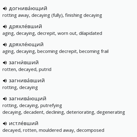
догнива́ющий
rotting away, decaying (fully), finishing decaying
дряхле́вший
aging, decaying, decrepit, worn out, dilapidated
дряхле́ющий
aging, decaying, becoming decrepit, becoming frail
загни́вший
rotten, decayed, putrid
загнива́вший
rotting, decaying
загнива́ющий
rotting, decaying, putrefying
decaying, decadent, declining, deteriorating, degenerating
истле́вший
decayed, rotten, mouldered away, decomposed