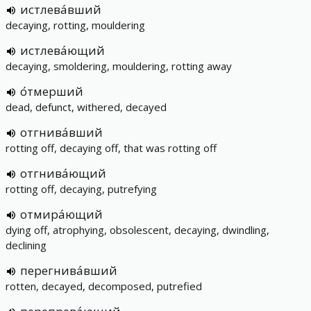
истлева́вший
decaying, rotting, mouldering
истлева́ющий
decaying, smoldering, mouldering, rotting away
о́тмерший
dead, defunct, withered, decayed
отгнива́вший
rotting off, decaying off, that was rotting off
отгнива́ющий
rotting off, decaying, putrefying
отмира́ющий
dying off, atrophying, obsolescent, decaying, dwindling,
declining
перегнива́вший
rotten, decayed, decomposed, putrefied