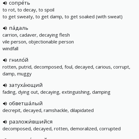
сопре́ть
to rot, to decay, to spoil
to get sweaty, to get damp, to get soaked (with sweat)
па́даль
carrion, cadaver, decaying flesh
vile person, objectionable person
windfall
гнило́й
rotten, putrid, decomposed, foul, decayed, carious, corrupt,
damp, muggy
затуха́ющий
fading, dying out, decaying, extinguishing, damping
обветша́лый
decrepit, decayed, ramshackle, dilapidated
разложи́вшийся
decomposed, decayed, rotten, demoralized, corrupted