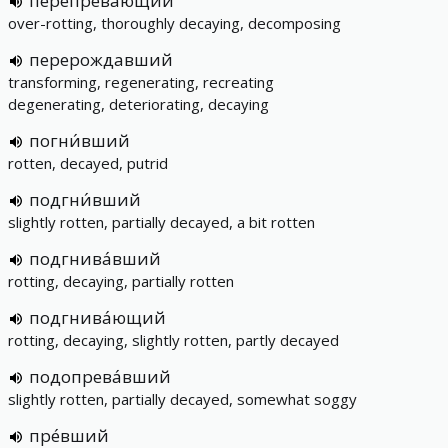
перепрева́ющий
over-rotting, thoroughly decaying, decomposing
перерождавший
transforming, regenerating, recreating
degenerating, deteriorating, decaying
погни́вший
rotten, decayed, putrid
подгни́вший
slightly rotten, partially decayed, a bit rotten
подгнива́вший
rotting, decaying, partially rotten
подгнива́ющий
rotting, decaying, slightly rotten, partly decayed
подопрева́вший
slightly rotten, partially decayed, somewhat soggy
пре́вший