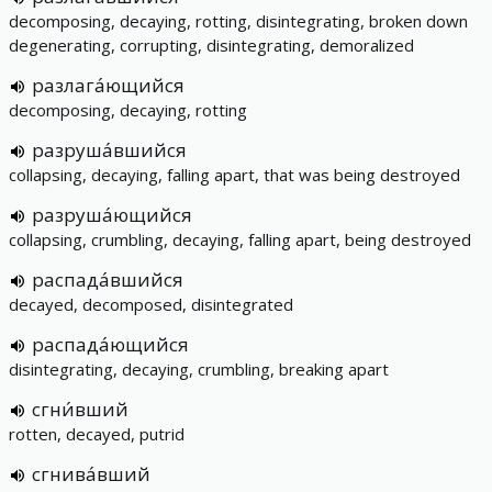
decomposing, decaying, rotting, disintegrating, broken down
degenerating, corrupting, disintegrating, demoralized
разлага́ющийся
decomposing, decaying, rotting
разруша́вшийся
collapsing, decaying, falling apart, that was being destroyed
разруша́ющийся
collapsing, crumbling, decaying, falling apart, being destroyed
распада́вшийся
decayed, decomposed, disintegrated
распада́ющийся
disintegrating, decaying, crumbling, breaking apart
сгни́вший
rotten, decayed, putrid
сгнива́вший