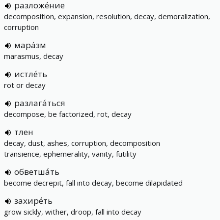
разложе́ние
decomposition, expansion, resolution, decay, demoralization,
corruption
мара́зм
marasmus, decay
истле́ть
rot or decay
разлага́ться
decompose, be factorized, rot, decay
тлен
decay, dust, ashes, corruption, decomposition
transience, ephemerality, vanity, futility
обветша́ть
become decrepit, fall into decay, become dilapidated
захире́ть
grow sickly, wither, droop, fall into decay