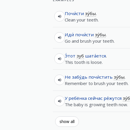
Почи́сти
зу́бы
.
Clean your teeth.
Иди́
почи́сти
зу́бы
.
Go and brush your teeth.
Э́тот
зуб
шата́ется
.
This tooth is loose.
Не
забу́дь
почи́стить
зу́бы
.
Remember to brush your teeth.
У
ребёнка
сейчас
ре́жутся
зу́
The baby is growing teeth now.
show all