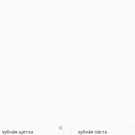
зубна́я щётка
зубна́я па́ста