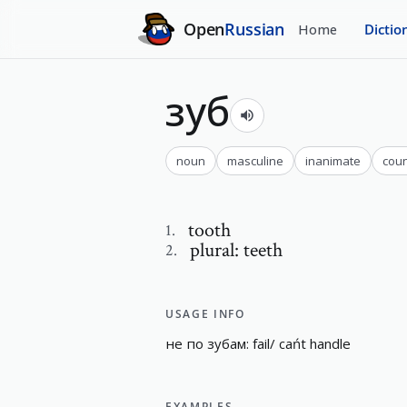
Open
Russian
Home
Dictio
зуб
noun
masculine
inanimate
cou
tooth
1
.
plural: teeth
2
.
USAGE INFO
не
по
зубам
:
f
a
i
l
/
c
a
ń
t
h
a
n
d
l
e
EXAMPLES