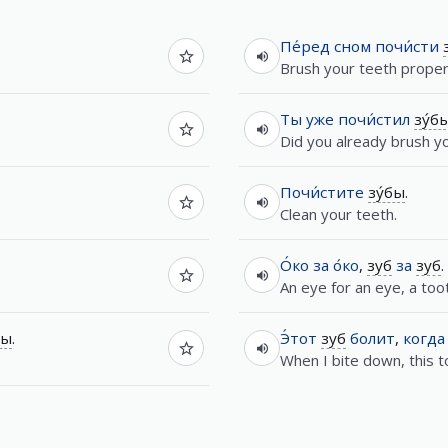
Пе́ред
сном
почи́сти
Brush your teeth proper
Ты
уже
почи́стил
зу́б
Did you already brush y
Почи́стите
зу́бы
.
Clean your teeth.
О́ко
за
о́ко
,
зуб
за
зуб
.
An eye for an eye, a toot
бы
.
Э́тот
зуб
болит
,
когда
When I bite down, this t