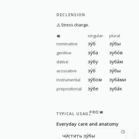
DECLENSION
⚠️
Stress change.
singular
plural
зу́б
зу́бы
nominative
зу́ба
зубо́в
genitive
зу́бу
зуба́м
dative
зу́б
зу́бы
accusative
зу́бом
зуба́ми
instrumental
зу́бе
зуба́х
prepositional
PRO
TYPICAL USAGE
Everyday care and anatomy
чи́стить зу́бы