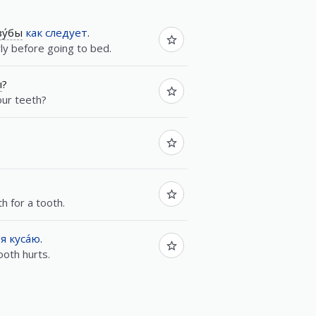
зу́бы
как
следует
.
ly before going to bed.
ы
?
our teeth?
h for a tooth.
я
куса́ю
.
ooth hurts.