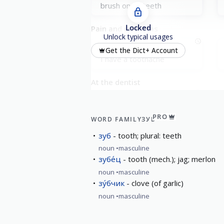
brush one’s teeth
Locked
Pain and problems
Unlock typical usages
у меня́ боли́т зуб
Get the Dict+ Account
I have a toothache
At the dentist
лечи́ть зуб
treat a tooth
PRO
WORD FAMILY
ЗУБ
зуб
tooth; plural: teeth
noun
masculine
зубе́ц
tooth (mech.); jag; merlon
noun
masculine
зу́бчик
clove (of garlic)
noun
masculine