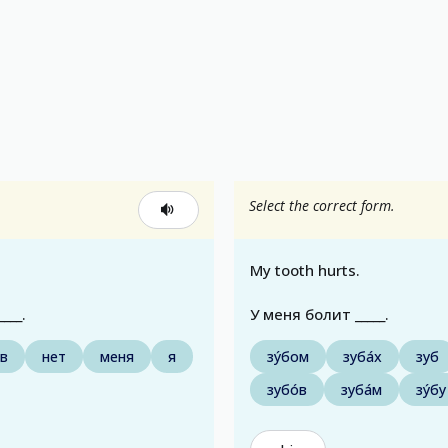
Select the correct form.
My tooth hurts.
____.
У меня болит _____.
́в
нет
меня
я
зу́бом
зуба́х
зуб
зубо́в
зуба́м
зу́бу