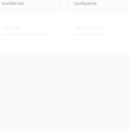
toothbrush
toothpaste
но́ет зуб
шата́ется зуб
a tooth aches (dull pain)
a tooth is loose
пломби́ровать зуб
поста́вить пло́мбу в зуб
fill a tooth
put a filling in a tooth