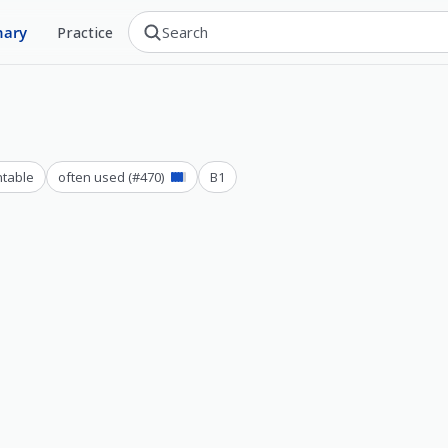
nary
Practice
ntable
often used
(#
470
)
B1