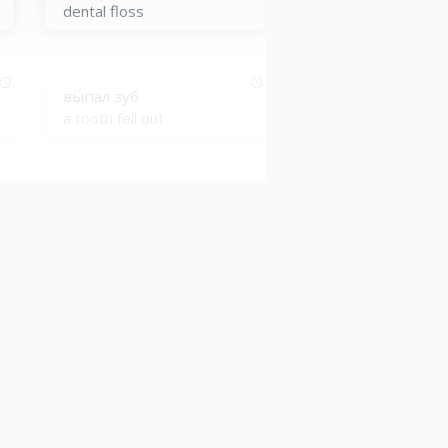
dental floss
вы́пал зуб
a tooth fell out
удаля́ть зуб
extract a tooth