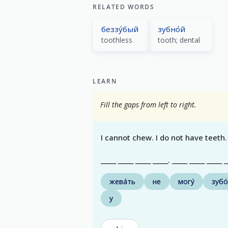
RELATED WORDS
беззу́бый
зубно́й
toothless
tooth; dental
LEARN
Fill the gaps from left to right.
I cannot chew. I do not have teeth.
_____ _____ _____ _____. _____ _____ _____ _
жева́ть
не
могу́
зубо
у