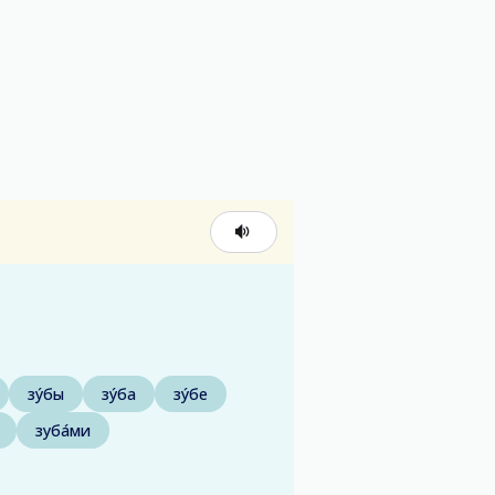
зу́бы
зу́ба
зу́бе
зуба́ми