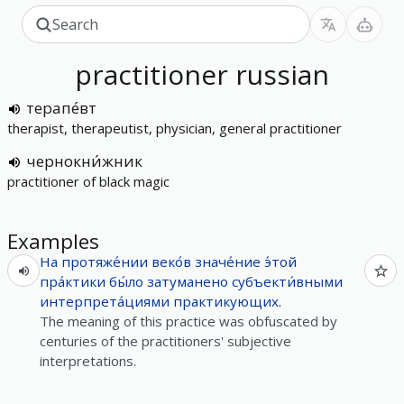
practitioner
russian
терапе́вт
therapist, therapeutist, physician, general practitioner
чернокни́жник
practitioner of black magic
Examples
На
протяже́нии
веко́в
значе́ние
э́той
пра́ктики
бы́ло
затуманено
субъекти́вными
интерпрета́циями
практикующих
.
The meaning of this practice was obfuscated by
centuries of the practitioners' subjective
interpretations.