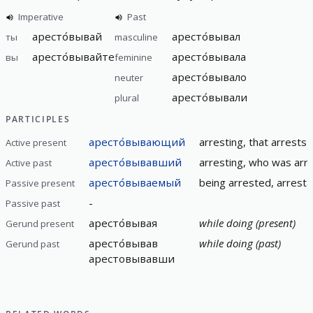
Imperative
Past
аресто́вывай
аресто́вывал
ты
masculine
аресто́вывайте
аресто́вывала
вы
feminine
аресто́вывало
neuter
аресто́вывали
plural
PARTICIPLES
аресто́вывающий
arresting, that arrests
Active present
аресто́вывавший
arresting, who was arr
Active past
аресто́вываемый
being arrested, arresta
Passive present
-
Passive past
аресто́вывая
while doing (present)
Gerund present
аресто́вывав
while doing (past)
Gerund past
арестовывавши