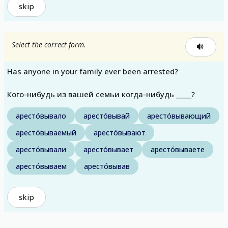
skip
Select the correct form.
Has anyone in your family ever been arrested?
Кого-нибудь из вашей семьи когда-нибудь _____?
аресто́вывало
аресто́вывай
аресто́вывающий
аресто́вываемый
аресто́вывают
аресто́вывали
аресто́вывает
аресто́вываете
аресто́вываем
аресто́вывав
skip