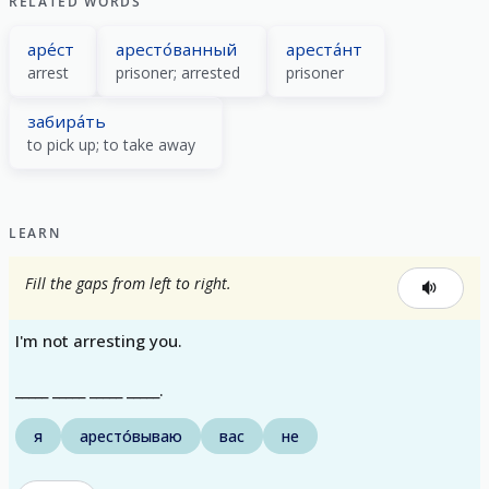
RELATED WORDS
аре́ст
аресто́ванный
ареста́нт
arrest
prisoner; arrested
prisoner
забира́ть
to pick up; to take away
LEARN
Fill the gaps from left to right.
I'm not arresting you.
_____ _____ _____ _____.
я
аресто́вываю
вас
не