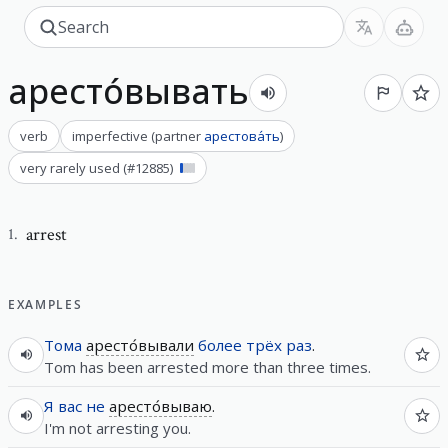
аресто́вывать
verb
imperfective
(
partner
арестова́ть
)
very rarely used
(#
12885
)
arrest
1
.
EXAMPLES
Тома
аресто́вывали
более
трёх
раз
.
Tom has been arrested more than three times.
Я
вас
не
аресто́вываю
.
I'm not arresting you.