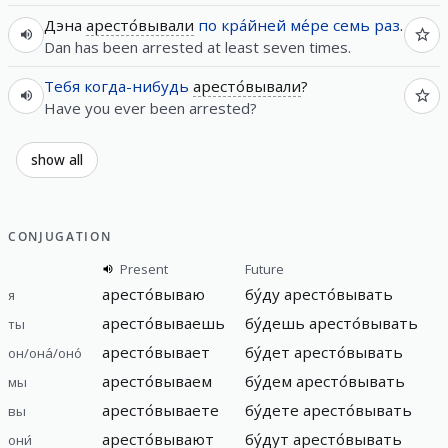
Дэна
аресто́вывали
по кра́йней ме́ре
семь
раз
.
Dan has been arrested at least seven times.
Тебя
когда-нибудь
аресто́вывали
?
Have you ever been arrested?
show all
CONJUGATION
Present
Future
аресто́вываю
бу́ду аресто́вывать
я
аресто́вываешь
бу́дешь аресто́вывать
ты
аресто́вывает
бу́дет аресто́вывать
он/она́/оно́
аресто́вываем
бу́дем аресто́вывать
мы
аресто́вываете
бу́дете аресто́вывать
вы
аресто́вывают
бу́дут аресто́вывать
они́