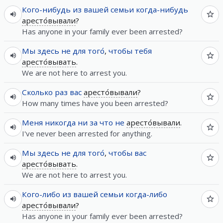
Кого-нибудь
из
вашей
семьи
когда-нибудь
аресто́вывали
?
Has anyone in your family ever been arrested?
Мы
здесь
не
для
того́
,
чтобы
тебя
аресто́вывать
.
We are not here to arrest you.
Сколько
раз
вас
аресто́вывали
?
How many times have you been arrested?
Меня
никогда
ни за что
не
аресто́вывали
.
I've never been arrested for anything.
Мы
здесь
не
для
того́
,
чтобы
вас
аресто́вывать
.
We are not here to arrest you.
Кого-либо
из
вашей
семьи
когда-либо
аресто́вывали
?
Has anyone in your family ever been arrested?