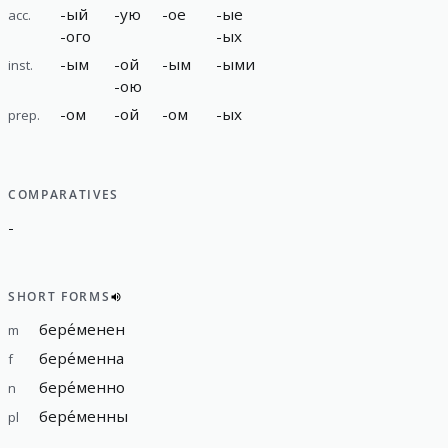
-
ый
-
ую
-
ое
-
ые
acc.
-
ого
-
ых
-
ым
-
ой
-
ым
-
ыми
inst.
-
ою
-
ом
-
ой
-
ом
-
ых
prep.
COMPARATIVES
-
SHORT FORMS
бере́менен
m
бере́менна
f
бере́менно
n
бере́менны
pl