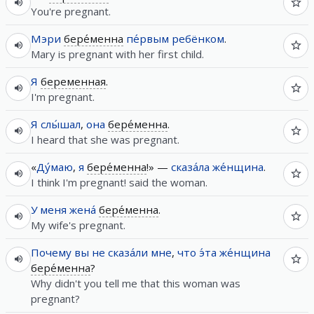
You're pregnant.
Мэри
бере́менна
пе́рвым
ребёнком
.
Mary is pregnant with her first child.
Я
беременная
.
I'm pregnant.
Я
слы́шал
,
она
бере́менна
.
I heard that she was pregnant.
«
Ду́маю
,
я
бере́менна
!» —
сказа́ла
же́нщина
.
I think I'm pregnant! said the woman.
У
меня
жена́
бере́менна
.
My wife's pregnant.
Почему
вы
не
сказа́ли
мне
,
что
э́та
же́нщина
бере́менна
?
Why didn't you tell me that this woman was
pregnant?