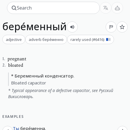
бере́менный
adjective
adverb
бере́менно
rarely used
(#
6416
)
pregnant
1
.
bloated
2
.
* Беременный конденсатор.
Bloated capacitor
* Typical appearance of a defective capacitor, see Русский
Викисловарь.
EXAMPLES
Ты
бере́менна
.