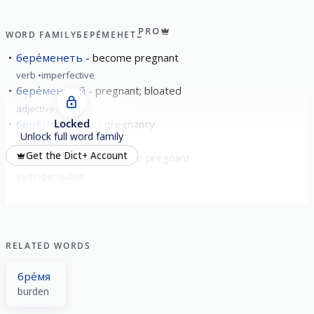
PRO
WORD FAMILY
БЕРЕ́МЕНЕТЬ
бере́менеть
become pregnant
verb
imperfective
бере́менный
pregnant; bloated
adjective
Locked
бере́менность
pregnancy
Unlock full word family
noun
feminine
Get the Dict+ Account
забере́менеть
become pregnant
verb
perfective
RELATED WORDS
бре́мя
burden