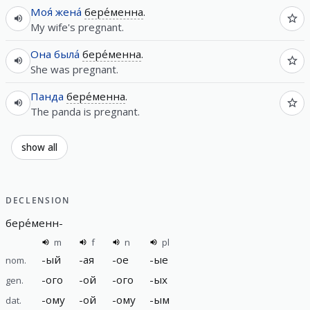
Моя́
жена́
бере́менна
.
My wife's pregnant.
Она
была́
бере́менна
.
She was pregnant.
Панда
бере́менна
.
The panda is pregnant.
show all
DECLENSION
бере́менн
-
m
f
n
pl
-
ый
-
ая
-
ое
-
ые
nom.
-
ого
-
ой
-
ого
-
ых
gen.
-
ому
-
ой
-
ому
-
ым
dat.