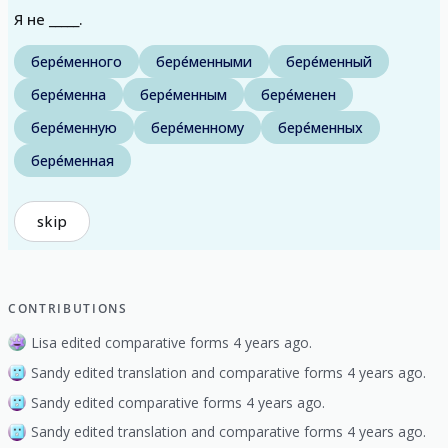
Я не _____.
бере́менного
бере́менными
бере́менный
бере́менна
бере́менным
бере́менен
бере́менную
бере́менному
бере́менных
бере́менная
skip
CONTRIBUTIONS
Lisa edited comparative forms 4 years ago.
Sandy edited translation and comparative forms 4 years ago.
Sandy edited comparative forms 4 years ago.
Sandy edited translation and comparative forms 4 years ago.