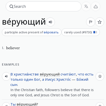
ве́рующий
participle active present
of
ве́ровать
rarely used
(#
9730
)
believer
1
.
EXAMPLES
В
христиа́нстве
ве́рующий
счита́ют
,
что
есть
только
один
Бог
,
а
Иисус
Христо́с
—
Бо́жий
сын
.
In the Christian faith, followers believe that there is
only one God, and Jesus Christ is the Son of God.
Ты
ве́рующий
?