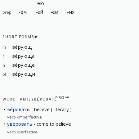
-
ею
-
ем
-
ей
-
ем
-
их
prep.
SHORT FORMS
ве́рующ
m
ве́рующа
f
ве́рующе
n
ве́рующи
pl
PRO
WORD FAMILY
ВЕ́РОВАТЬ
ве́ровать
believe ( literary )
verb
imperfective
уве́ровать
come to believe
verb
perfective