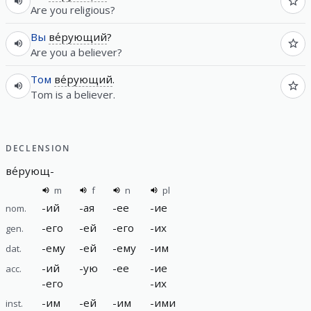
Are you religious?
Вы
ве́рующий
?
Are you a believer?
Том
ве́рующий
.
Tom is a believer.
DECLENSION
ве́рующ
-
m
f
n
pl
-
ий
-
ая
-
ее
-
ие
nom.
-
его
-
ей
-
его
-
их
gen.
-
ему
-
ей
-
ему
-
им
dat.
-
ий
-
ую
-
ее
-
ие
acc.
-
его
-
их
-
им
-
ей
-
им
-
ими
inst.