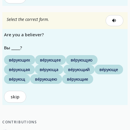
Select the correct form.
Are you a believer?
Вы _____?
ве́рующих
ве́рующее
ве́рующую
ве́рующая
ве́рующа
ве́рующий
ве́рующе
ве́рующ
ве́рующею
ве́рующие
skip
CONTRIBUTIONS