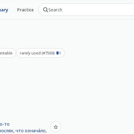
nary
Practice
ntable
rarely used
(#
7569
)
ю-то
рослях
,
что
означа́ло
,