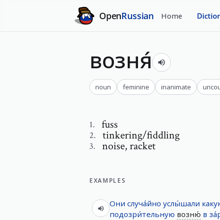
Open
Russian
Home
Dictio
возня́
noun
feminine
inanimate
uncou
fuss
1
.
tinkering/fiddling
2
.
noise
,
racket
3
.
EXAMPLES
Они
случа́йно
услы́шали
каку
подозри́тельную
возню́
в
за́