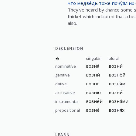
что
медве́дь
тоже
почу́ял
их
They've heard by chance some sus
thicket which indicated that a be
also.
DECLENSION
singular
plural
возня́
возни́
nominative
возни́
возне́й
genitive
возне́
возня́м
dative
возню́
возни́
accusative
вознё́й
возня́ми
instrumental
возне́
возня́х
prepositional
LEARN