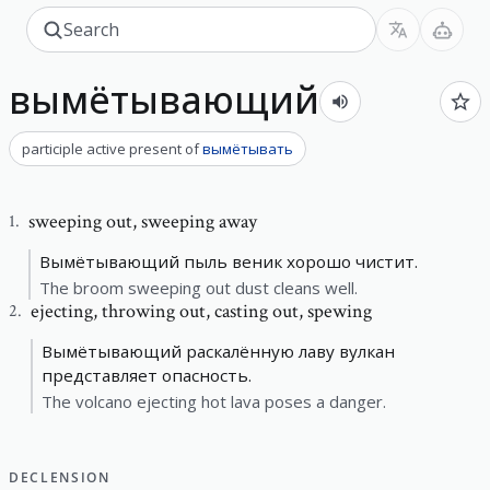
вымётывающий
participle active present
of
вымётывать
sweeping out
,
sweeping away
1
.
Вымётывающий пыль веник хорошо чистит.
The broom sweeping out dust cleans well.
ejecting
,
throwing out, casting out, spewing
2
.
Вымётывающий раскалённую лаву вулкан
представляет опасность.
The volcano ejecting hot lava poses a danger.
DECLENSION