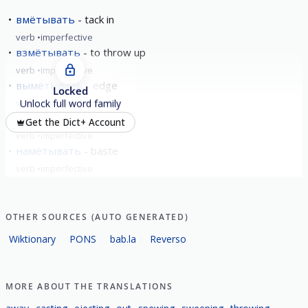
вмётывать
tack in
verb
imperfective
взмётывать
to throw up
verb
imperfective
вымётывать
edge
Locked
verb
imperfective
Unlock full word family
замётывать
baste
Get the Dict+ Account
verb
imperfective
намётывать
baste
verb
imperfective
show all
OTHER SOURCES (AUTO GENERATED)
Wiktionary
PONS
bab.la
Reverso
MORE ABOUT THE TRANSLATIONS