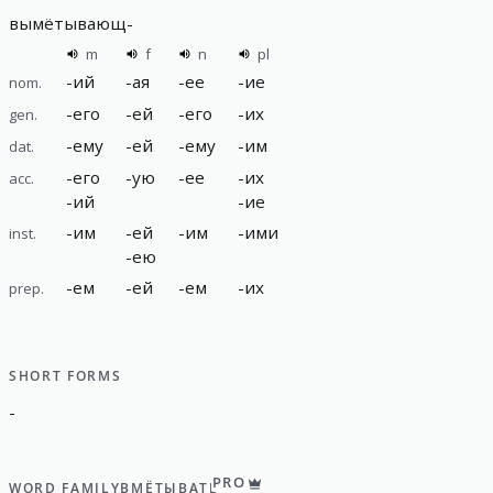
вымётывающ
-
m
f
n
pl
-
ий
-
ая
-
ее
-
ие
nom.
-
его
-
ей
-
его
-
их
gen.
-
ему
-
ей
-
ему
-
им
dat.
-
его
-
ую
-
ее
-
их
acc.
-
ий
-
ие
-
им
-
ей
-
им
-
ими
inst.
-
ею
-
ем
-
ей
-
ем
-
их
prep.
SHORT FORMS
-
PRO
WORD FAMILY
ВМЁТЫВАТЬ