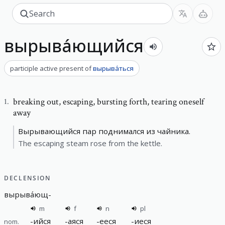
вырыва́ющийся
participle active present
of
вырыва́ться
breaking out
,
escaping, bursting forth, tearing oneself
1
.
away
Вырывающийся пар поднимался из чайника.
The escaping steam rose from the kettle.
DECLENSION
вырыва́ющ
-
m
f
n
pl
-
ийся
-
аяся
-
ееся
-
иеся
nom.