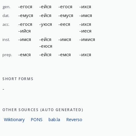
-
егося
-
ейся
-
егося
-
ихся
gen.
-
емуся
-
ейся
-
емуся
-
имся
dat.
-
егося
-
уюся
-
ееся
-
ихся
acc.
-
ийся
-
иеся
-
имся
-
ейся
-
имся
-
имися
inst.
-
еюся
-
емся
-
ейся
-
емся
-
ихся
prep.
SHORT FORMS
-
OTHER SOURCES (AUTO GENERATED)
Wiktionary
PONS
bab.la
Reverso