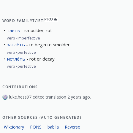
PRO
WORD FAMILY
ТЛЕТЬ
тлеть
smoulder; rot
verb
imperfective
затле́ть
to begin to smolder
verb
perfective
истле́ть
rot or decay
verb
perfective
CONTRIBUTIONS
luke.hess97 edited translation 2 years ago.
OTHER SOURCES (AUTO GENERATED)
Wiktionary
PONS
bab.la
Reverso