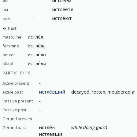
-
истле́ем
мы
-
истле́ете
вы
-
истле́ют
они́
Past
истле́л
masculine
истле́ла
feminine
истле́ло
neuter
истле́ли
plural
PARTICIPLES
-
Active present
истле́вший
decayed, rotten, mouldered 
Active past
-
Passive present
-
Passive past
-
Gerund present
истле́в
while doing (past)
Gerund past
истлевши