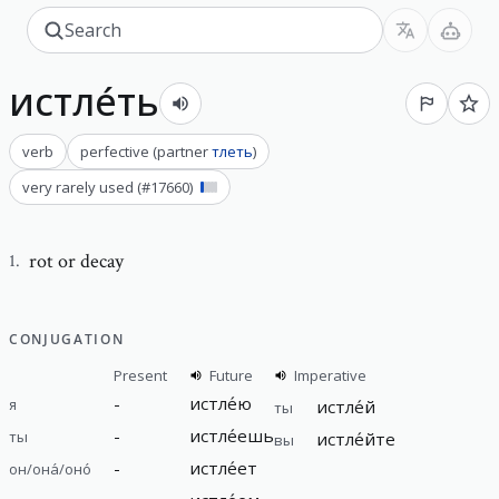
истле́ть
verb
perfective
(
partner
тлеть
)
very rarely used
(#
17660
)
rot or decay
1
.
CONJUGATION
Present
Future
Imperative
-
истле́ю
я
истле́й
ты
-
истле́ешь
ты
истле́йте
вы
-
истле́ет
он/она́/оно́