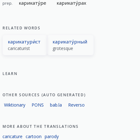
карикату́ре
карикату́рах
prep.
RELATED WORDS
карикатури́ст
карикату́рный
caricaturist
grotesque
LEARN
OTHER SOURCES (AUTO GENERATED)
Wiktionary
PONS
bab.la
Reverso
MORE ABOUT THE TRANSLATIONS
caricature
cartoon
parody