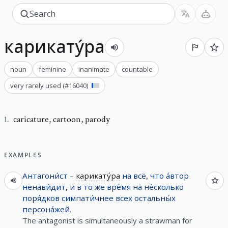
карикату́ра
noun
feminine
inanimate
countable
very rarely used
(#
16040
)
caricature
,
cartoon, parody
1
.
EXAMPLES
Антагони́ст
–
карикату́ра
на
всё
,
что
а́втор
ненави́дит
,
и
в
то
же
вре́мя
на
не́сколько
поря́дков
симпати́чнее
всех
остальны́х
персона́жей
.
The antagonist is simultaneously a strawman for