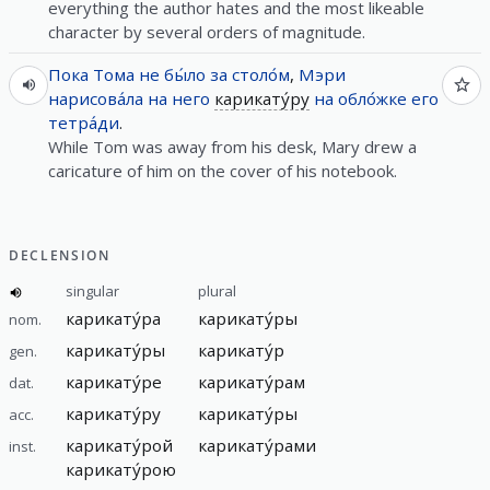
everything the author hates and the most likeable
character by several orders of magnitude.
Пока
Тома
не
бы́ло
за
столо́м
,
Мэри
нарисова́ла
на
него
карикату́ру
на
обло́жке
его
тетра́ди
.
While Tom was away from his desk, Mary drew a
caricature of him on the cover of his notebook.
DECLENSION
singular
plural
карикату́ра
карикату́ры
nom.
карикату́ры
карикату́р
gen.
карикату́ре
карикату́рам
dat.
карикату́ру
карикату́ры
acc.
карикату́рой
карикату́рами
inst.
карикату́рою