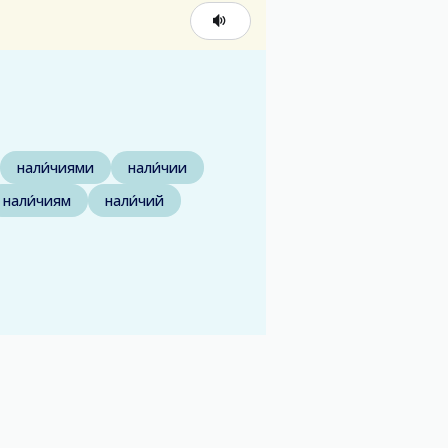
нали́чиями
нали́чии
нали́чиям
нали́чий