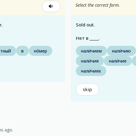
Select the correct form.
e.
Sold out.
Нет в _____.
стный
в
но́мер
нали́чием
нали́чию
нали́чия
нали́чие
нали́чиях
skip
hs ago.