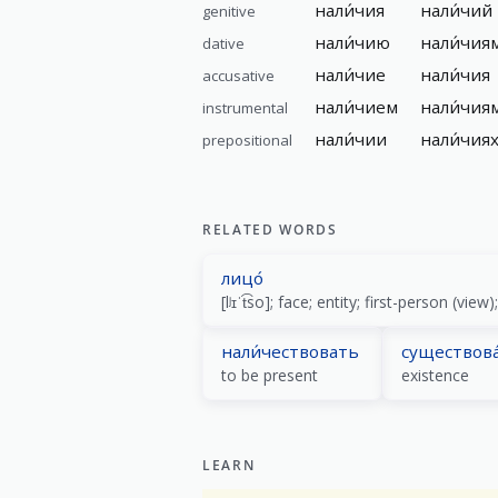
нали́чия
нали́чий
genitive
нали́чию
нали́чия
dative
нали́чие
нали́чия
accusative
нали́чием
нали́чия
instrumental
нали́чии
нали́чия
prepositional
RELATED WORDS
лицо́
нали́чествовать
существова
to be present
existence
LEARN