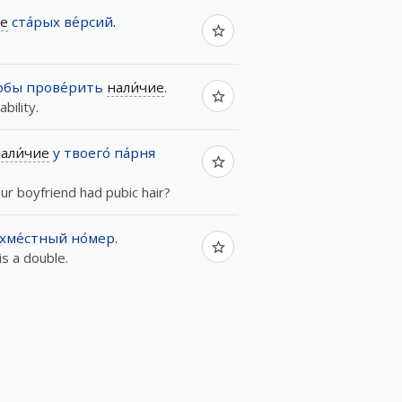
ие
ста́рых
ве́рсий
.
обы
прове́рить
нали́чие
.
bility.
али́чие
у
твоего́
па́рня
our boyfriend had pubic hair?
хме́стный
но́мер
.
is a double.