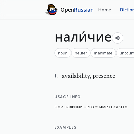
Open
Russian
Home
Dictio
нали́чие
noun
neuter
inanimate
uncoun
availability
,
presence
1
.
USAGE INFO
при
наличии
чего
=
иметься
что
EXAMPLES