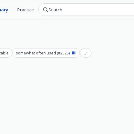
nary
Practice
table
somewhat often used
(#
2525
)
C1