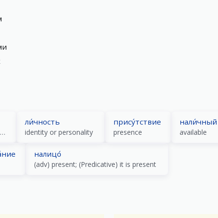
м
ми
х
ли́чность
прису́тствие
нали́чный
[lʲɪˈt͡so]; face; entity; first-person (view); person
identity or personality
presence
available
́ние
налицо́
(adv) present; (Predicative) it is present