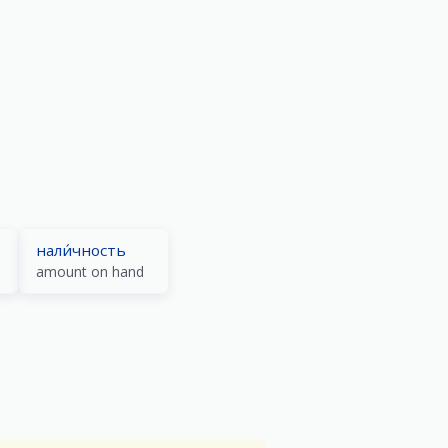
нали́чность
amount on hand