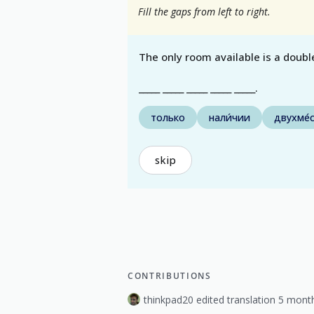
Fill the gaps from left to right.
The only room available is a doubl
_____ _____ _____ _____ _____.
только
нали́чии
двухме́
skip
CONTRIBUTIONS
thinkpad20 edited translation 5 mont