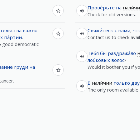
Прове́рьте
на
нали́ч
Check for old versions.
́тельства
важно
Свяжи́тесь
с
нами
,
чт
х
па́ртий
.
Contact us to check availa
to good democratic
Тебя
бы
раздража́ло
н
лобко́вых
волос
?
вание
груди
на
Would it bother you if y
cancer.
В
нали́чии
только
дву
The only room available 