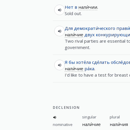
Нет
в
нали́чии
.
Sold out.
Для
демократи́ческого
прави
нали́чие
двух
конкурирующи
Two rival parties are essential 
government.
Я
бы
хоте́ла
сде́лать
обсле́до
нали́чие
ра́ка
.
I'd like to have a test for breast 
DECLENSION
singular
plural
нали́чие
нали́чия
nominative