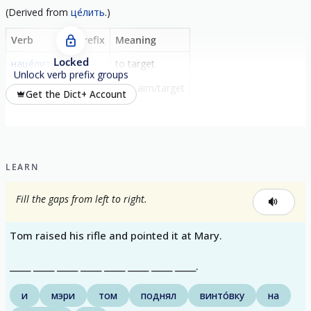
(
Derived from
це́лить
.)
Verb
Prefix
Meaning
Locked
наце́лить
на-
to target
Unlock verb prefix groups
наце́литься
на-
take aim/target
Get the Dict+ Account
LEARN
Fill the gaps from left to right.
Tom raised his rifle and pointed it at Mary.
_____ _____ _____ _____ _____ _____ _____ _____.
и
мэри
том
поднял
винто́вку
на