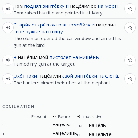
Том
поднял
винто́вку
и
наце́лил
её
на
Мэри
.
Tom raised his rifle and pointed it at Mary.
Стари́к
откры́л
окно́
автомоби́ля
и
наце́лил
своё
ружьё
на
пти́цу
.
The old man opened the car window and aimed his
gun at the bird.
Я
наце́лил
мой
пистоле́т
на
мише́нь
.
I aimed my gun at the target.
Охо́тники
наце́лили
свои́
винто́вки
на
слона́
.
The hunters aimed their rifles at the elephant.
CONJUGATION
Present
Future
Imperative
-
наце́лю
я
наце́ль
ты
-
наце́лишь
ты
наце́льте
вы