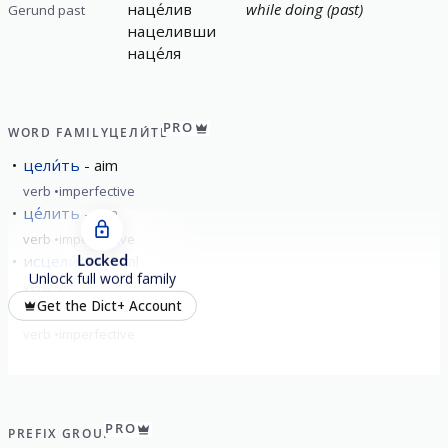
наце́лив
while doing (past)
Gerund past
нацеливши
наце́ля
PRO
WORD FAMILY
ЦЕЛИ́ТЬ
цели́ть
aim
verb
imperfective
це́лить
aim
verb
imperfective
Locked
исцели́ть
heal
Unlock full word family
verb
perfective
Get the Dict+ Account
це́литься
To fire
verb
imperfective
PRO
PREFIX GROUP