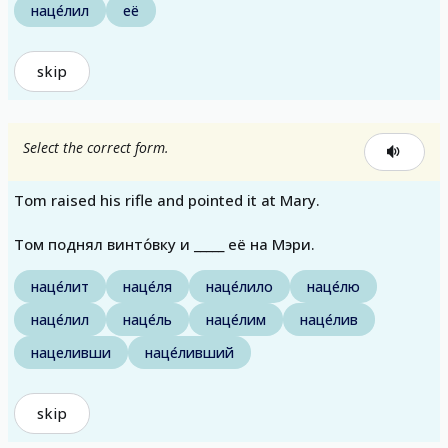
наце́лил
её
skip
Select the correct form.
Tom raised his rifle and pointed it at Mary.
Том поднял винто́вку и _____ её на Мэри.
наце́лит
наце́ля
наце́лило
наце́лю
наце́лил
наце́ль
наце́лим
наце́лив
нацеливши
наце́ливший
skip