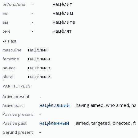
-
наце́лит
он/она́/оно́
-
наце́лим
мы
-
наце́лите
вы
-
наце́лят
они́
Past
наце́лил
masculine
наце́лила
feminine
наце́лило
neuter
наце́лили
plural
PARTICIPLES
-
Active present
наце́ливший
having aimed, who aimed, ha
Active past
-
Passive present
наце́ленный
aimed, targeted, directed, f
Passive past
-
Gerund present