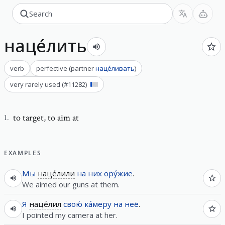
наце́лить
verb
perfective
(
partner
наце́ливать
)
very rarely used
(#
11282
)
to target
,
to aim at
1
.
EXAMPLES
Мы
наце́лили
на
них
ору́жие
.
We aimed our guns at them.
Я
наце́лил
свою́
ка́меру
на
неё
.
I pointed my camera at her.