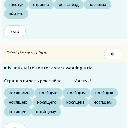
га́лстук
стра́нно
рок-звёзд
носящих
ви́деть
skip
Select the correct form.
It is unusual to see rock stars wearing a tie!
Стра́нно ви́деть рок-звёзд, _____ га́лстук!
нося́щими
нося́щую
нося́щим
нося́щих
нося́щею
нося́щего
нося́щей
нося́щем
нося́щее
нося́щему