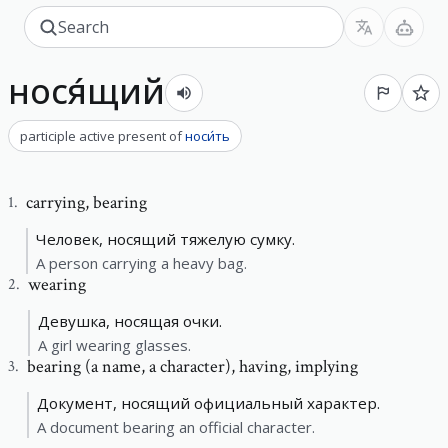
нося́щий
participle active present
of
носи́ть
carrying
,
bearing
1
.
Человек, носящий тяжелую сумку.
A person carrying a heavy bag.
wearing
2
.
Девушка, носящая очки.
A girl wearing glasses.
bearing (a name, a character)
,
having, implying
3
.
Документ, носящий официальный характер.
A document bearing an official character.