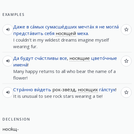
EXAMPLES
Даже
в
са́мых
сумасше́дших
мечта́х
я
не
могла́
предста́вить
себя
носящей
меха
.
I couldn't in my wildest dreams imagine myself
wearing fur.
Да
будут
сча́стливы
все
,
носящие
цвето́чные
имена́
!
Many happy returns to all who bear the name of a
flower!
Стра́нно
ви́деть
рок-звёзд,
носящих
га́лстук
!
It is unusual to see rock stars wearing a tie!
DECLENSION
нося́щ
-