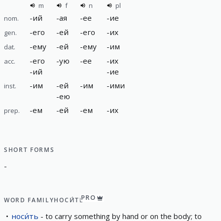
m
f
n
pl
-
ий
-
ая
-
ее
-
ие
nom.
-
его
-
ей
-
его
-
их
gen.
-
ему
-
ей
-
ему
-
им
dat.
-
его
-
ую
-
ее
-
их
acc.
-
ий
-
ие
-
им
-
ей
-
им
-
ими
inst.
-
ею
-
ем
-
ей
-
ем
-
их
prep.
SHORT FORMS
-
PRO
WORD FAMILY
НОСИ́ТЬ
носи́ть
to carry something by hand or on the body; to