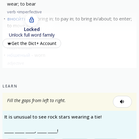
wear; to bear
verb
imperfective
вноси́ть
to bring in; to pay in; to bring in/about; to enter;
to move in
Locked
verb
imperfective
Unlock full word family
ноше́ние
carrying
Get the Dict+ Account
noun
neuter
но́шеный
worn
adjective
уноси́ть
take away
verb
imperfective
LEARN
show all
Fill the gaps from left to right.
It is unusual to see rock stars wearing a tie!
_____ _____ _____, _____ _____!