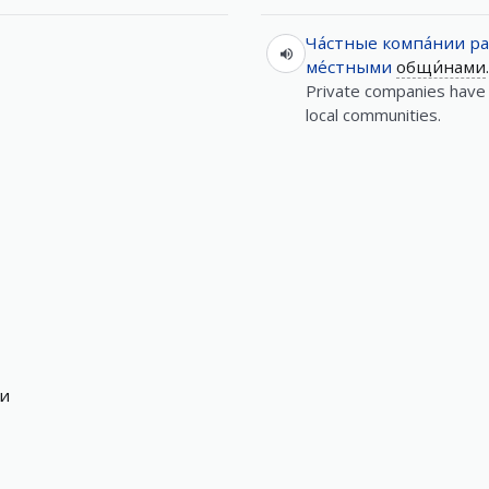
Ча́стные
компа́нии
ра
ме́стными
общи́нами
.
Private companies have 
local communities.
и