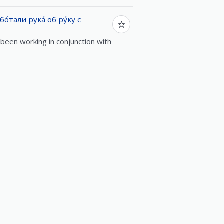
бо́тали
рука́
об
ру́ку
с
been working in conjunction with