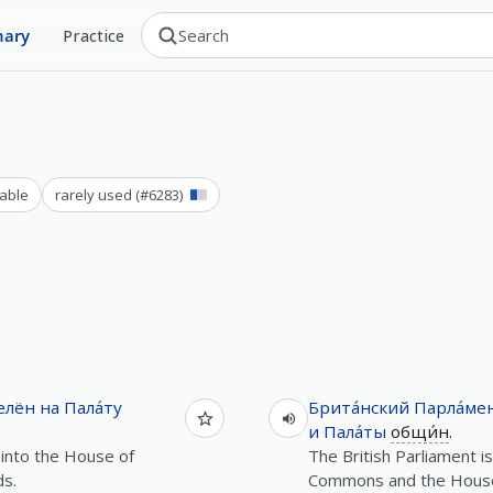
nary
Practice
able
rarely used
(#
6283
)
елён
на
Пала́ту
Брита́нский
Парла́ме
и
Пала́ты
общи́н
.
 into the House of
The British Parliament i
s.
Commons and the House