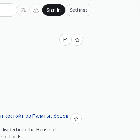
Settings
Sign In
нт
состои́т
из
Пала́ты
ло́рдов
s divided into the House of
 of Lords.