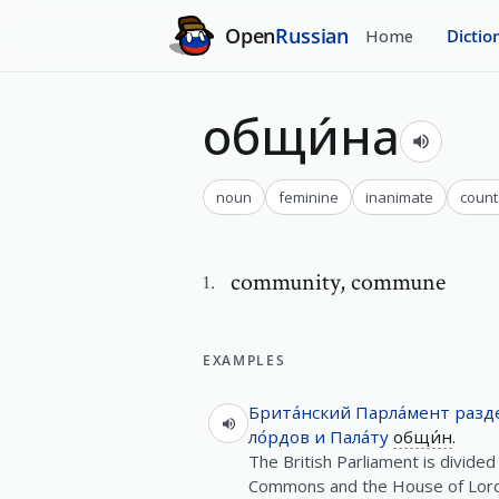
Open
Russian
Home
Dictio
общи́на
noun
feminine
inanimate
count
community
,
commune
1
.
EXAMPLES
Брита́нский
Парла́мент
разд
ло́рдов
и
Пала́ту
общи́н
.
The British Parliament is divided
Commons and the House of Lord