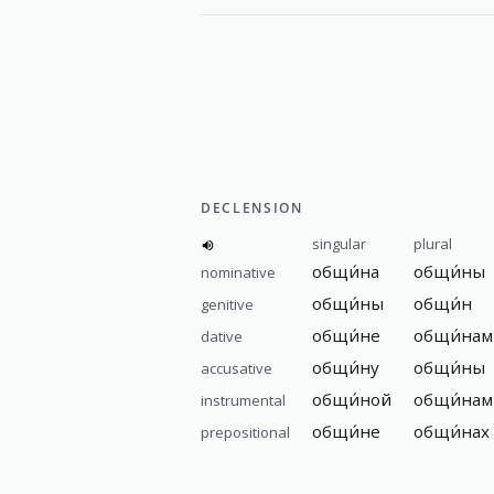
DECLENSION
singular
plural
общи́на
общи́ны
nominative
общи́ны
общи́н
genitive
общи́не
общи́нам
dative
общи́ну
общи́ны
accusative
общи́ной
общи́нам
instrumental
общи́не
общи́нах
prepositional