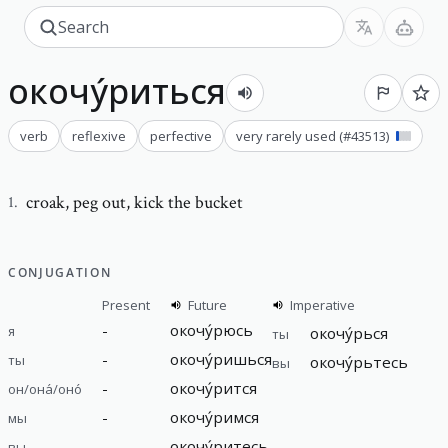
окочу́риться
verb
reflexive
perfective
very rarely used
(#
43513
)
croak
,
peg out, kick the bucket
1
.
CONJUGATION
Present
Future
Imperative
-
окочу́рюсь
я
окочу́рься
ты
-
окочу́ришься
ты
окочу́рьтесь
вы
-
окочу́рится
он/она́/оно́
-
окочу́римся
мы
-
окочу́ритесь
вы