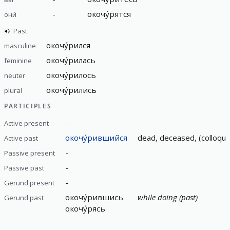
-
окочу́рятся
они́
Past
окочу́рился
masculine
окочу́рилась
feminine
окочу́рилось
neuter
окочу́рились
plural
PARTICIPLES
-
Active present
окочу́рившийся
dead, deceased, (colloquia
Active past
-
Passive present
-
Passive past
-
Gerund present
окочу́рившись
while doing (past)
Gerund past
окочу́рясь