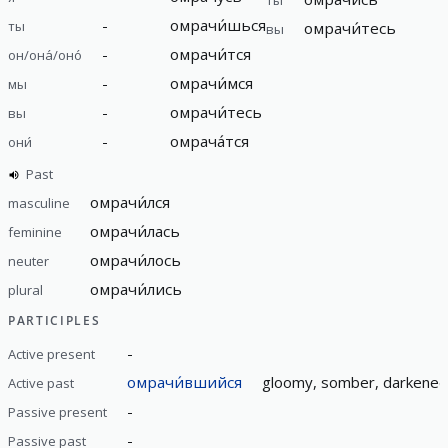
-
омрачи́шься
ты
омрачи́тесь
вы
-
омрачи́тся
он/она́/оно́
-
омрачи́мся
мы
-
омрачи́тесь
вы
-
омрача́тся
они́
Past
омрачи́лся
masculine
омрачи́лась
feminine
омрачи́лось
neuter
омрачи́лись
plural
PARTICIPLES
-
Active present
омрачи́вшийся
gloomy, somber, darkened
Active past
-
Passive present
-
Passive past