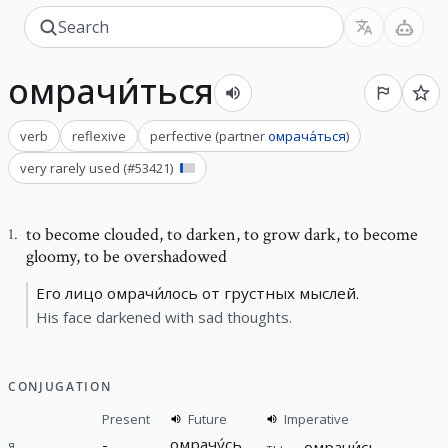
омрачи́ться
verb
reflexive
perfective
(
partner
омрача́ться
)
very rarely used
(#
53421
)
to become clouded
,
to darken, to grow dark, to become
1
.
gloomy, to be overshadowed
Его лицо омрачи́лось от грустных мыслей.
His face darkened with sad thoughts.
CONJUGATION
Present
Future
Imperative
-
омрачу́сь
я
омрачи́сь
ты