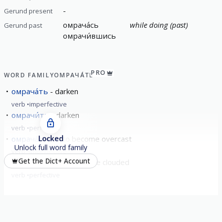
-
Gerund present
омрача́сь
while doing (past)
Gerund past
омрачи́вшись
PRO
WORD FAMILY
ОМРАЧА́ТЬ
омрача́ть
darken
verb
imperfective
омрачи́ть
darken
verb
perfective
Locked
омрача́ться
to become overcast
Unlock full word family
verb
imperfective
Get the Dict+ Account
омрачи́ться
to become clouded
verb
perfective