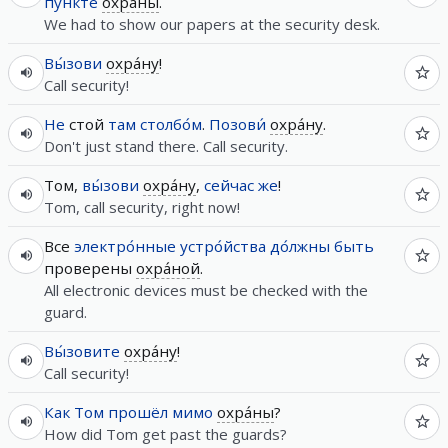
пу́нкте
охра́ны
.
We had to show our papers at the security desk.
Вы́зови
охра́ну
!
Call security!
Не
стой
там
столбо́м
.
Позови́
охра́ну
.
Don't just stand there. Call security.
Том,
вы́зови
охра́ну
,
сейчас
же
!
Tom, call security, right now!
Все
электро́нные
устро́йства
до́лжны
быть
проверены
охра́ной
.
All electronic devices must be checked with the
guard.
Вы́зовите
охра́ну
!
Call security!
Как
Том
прошёл
мимо
охра́ны
?
How did Tom get past the guards?