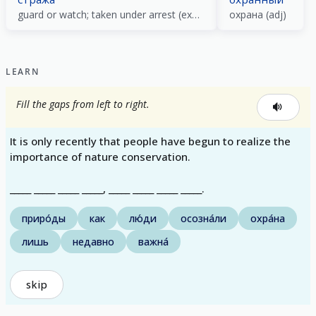
guard or watch; taken under arrest (expression)
охрана (adj)
LEARN
Fill the gaps from left to right.
It is only recently that people have begun to realize the
importance of nature conservation.
_____ _____ _____ _____, _____ _____ _____ _____.
приро́ды
как
лю́ди
осозна́ли
охра́на
лишь
недавно
важна́
skip