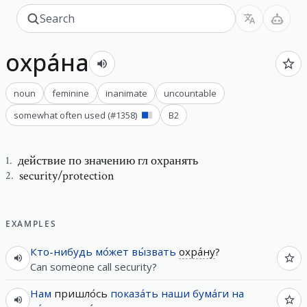
охра́на
noun
feminine
inanimate
uncountable
somewhat often used
(#
1358
)
B2
действие по значению гл охранять
1
.
security/protection
2
.
EXAMPLES
Кто-нибудь
мо́жет
вы́звать
охра́ну
?
Can someone call security?
Нам
пришло́сь
показа́ть
наши
бума́ги
на