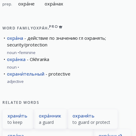
охра́не
охра́нах
prep.
PRO
WORD FAMILY
ОХРА́НА
охра́на
действие по значению гл охранять;
security/protection
noun
feminine
охра́нка
Okhranka
noun
охрани́тельный
protective
adjective
RELATED WORDS
храни́ть
охра́нник
охраня́ть
to keep
а guard
to guard or protect
стра́жа
охра́нный