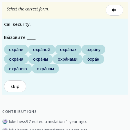
Select the correct form.
Call security.
Вы́зовите _____.
охра́не
охра́ной
охра́нах
охра́ну
охра́на
охра́ны
охра́нами
охра́н
охра́ною
охра́нам
skip
CONTRIBUTIONS
luke.hess97 edited translation 1 year ago.
luke.hess97 edited translation 2 years ago.