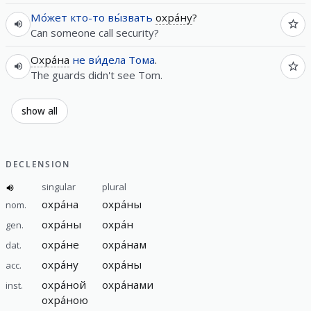
Мо́жет
кто-то
вы́звать
охра́ну
?
Can someone call security?
Охра́на
не
ви́дела
Тома
.
The guards didn't see Tom.
show all
DECLENSION
singular
plural
охра́на
охра́ны
nom.
охра́ны
охра́н
gen.
охра́не
охра́нам
dat.
охра́ну
охра́ны
acc.
охра́ной
охра́нами
inst.
охра́ною