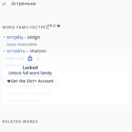
о́стреньки
pl
PRO
WORD FAMILY
ОСТРЕ́Ц
остре́ц
sedge
noun
masculine
остри́ть
sharpen
verb
imperfective
остри́чь
cut
Locked
verb
perfective
Unlock full word family
заостри́ть
sharpen
Get the Dict+ Account
verb
perfective
заостря́ть
sharpen
verb
imperfective
show all
RELATED WORDS