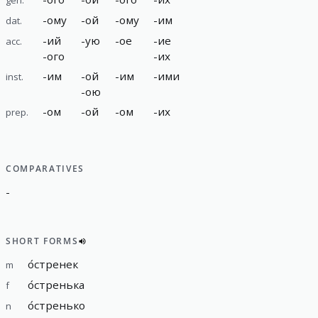
-
ому
-
ой
-
ому
-
им
dat.
-
ий
-
ую
-
ое
-
ие
acc.
-
ого
-
их
-
им
-
ой
-
им
-
ими
inst.
-
ою
-
ом
-
ой
-
ом
-
их
prep.
COMPARATIVES
-
SHORT FORMS
о́стренек
m
о́стренька
f
о́стренько
n