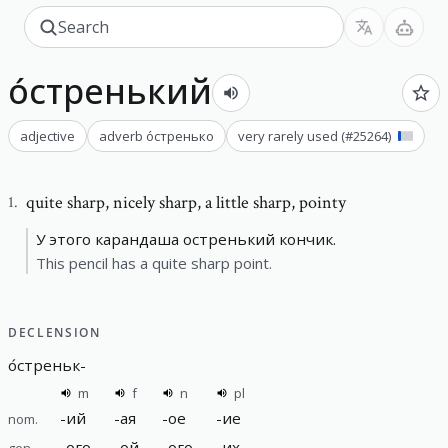
о́стренький
adjective
adverb
о́стренько
very rarely used
(#
25264
)
quite sharp
,
nicely sharp, a little sharp, pointy
1
.
У этого карандаша остренький кончик.
This pencil has a quite sharp point.
DECLENSION
о́стреньк
-
m
f
n
pl
-
ий
-
ая
-
ое
-
ие
nom.
-
ого
-
ой
-
ого
-
их
gen.