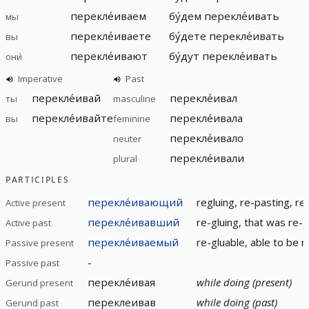
перекле́иваем
бу́дем перекле́ивать
мы
перекле́иваете
бу́дете перекле́ивать
вы
перекле́ивают
бу́дут перекле́ивать
они́
Imperative
Past
перекле́ивай
перекле́ивал
ты
masculine
перекле́ивайте
перекле́ивала
вы
feminine
перекле́ивало
neuter
перекле́ивали
plural
PARTICIPLES
перекле́ивающий
regluing, re-pasting, re-
Active present
перекле́ивавший
re-gluing, that was re-g
Active past
перекле́иваемый
re-gluable, able to be 
Passive present
-
Passive past
перекле́ивая
while doing (present)
Gerund present
переклеивав
while doing (past)
Gerund past