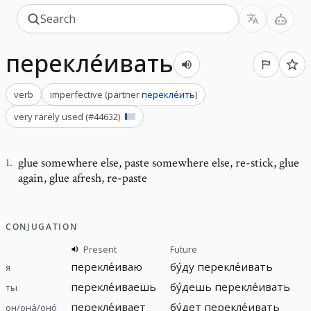
перекле́ивать
verb
imperfective
(
partner
перекле́ить
)
very rarely used
(#
44632
)
glue somewhere else
,
paste somewhere else, re-stick, glue
1
.
again, glue afresh, re-paste
CONJUGATION
Present
Future
перекле́иваю
бу́ду перекле́ивать
я
перекле́иваешь
бу́дешь перекле́ивать
ты
перекле́ивает
бу́дет перекле́ивать
он/она́/оно́