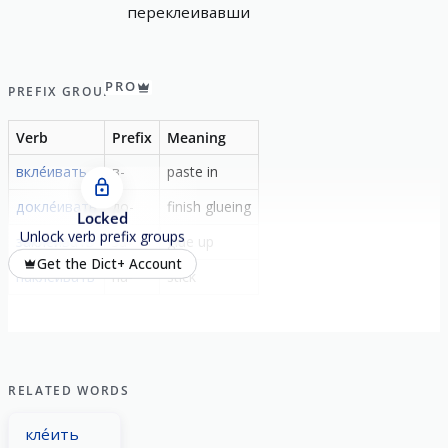
переклеивавши
PRO
PREFIX GROUP
Verb
Prefix
Meaning
вкле́ивать
в-
paste in
докле́ивать
до-
finish glueing
Locked
Unlock verb prefix groups
закле́ивать
за-
glue up
Get the Dict+ Account
накле́ивать
на-
stick
RELATED WORDS
кле́ить