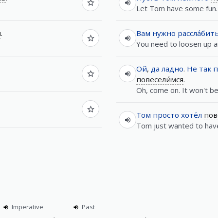
Let Tom have some fun.
я
.
Вам
нужно
рассла́бит
You need to loosen up a
Ой
,
да
ладно
.
Не
так
п
повесели́мся
.
Oh, come on. It won't be
Том
просто
хоте́л
пов
Tom just wanted to have
Imperative
Past