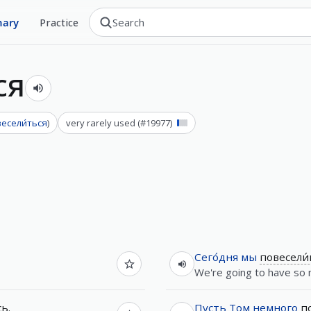
nary
Practice
ся
весели́ться
)
very rarely used
(#
19977
)
Сего́дня
мы
повесели́
We're going to have so 
сь
.
Пусть
Том
немного
п