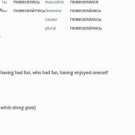
повесели́сь
повесели́лся
ты
masculine
я
повесели́тесь
повесели́лась
вы
feminine
повесели́лось
neuter
повесели́лись
plural
ь
having had fun, who had fun, having enjoyed oneself
while doing (past)