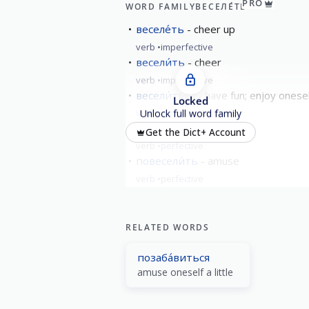
PRO
WORD FAMILY
ВЕСЕЛЕ́ТЬ
веселе́ть
cheer up
verb
imperfective
весели́ть
cheer
verb
imperfective
весели́ться
have fun; enjoy onese
Locked
verb
imperfective
Unlock full word family
повеселе́ть
cheer up
Get the Dict+ Account
verb
perfective
повесели́ть
amuse
verb
perfective
show all
RELATED WORDS
позаба́виться
amuse oneself a little