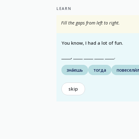
LEARN
Fill the gaps from left to right.
You know, I had a lot of fun.
_____, _____ _____ _____ _____.
зна́ешь
тогда
повесели́
skip