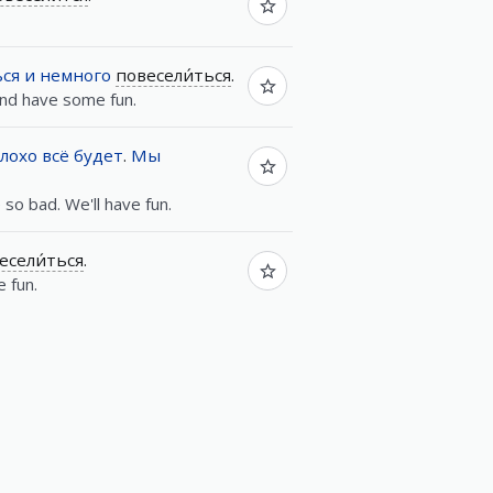
ься
и
немного
повесели́ться
.
nd have some fun.
лохо
всё
будет
.
Мы
 so bad. We'll have fun.
есели́ться
.
 fun.