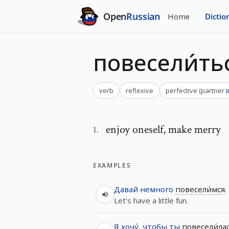
Open
Russian
Home
Dictio
повесели́ть
verb
reflexive
perfective
(
partner
enjoy oneself
,
make merry
1
.
EXAMPLES
Давай
немного
повесели́мся
.
Let's have a little fun.
Я
хочу́
,
чтобы
ты
повесели́ла