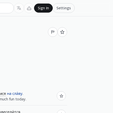
Settings
Sign In
мся
на
сла́ву
.
much fun today.
овесели́тся
.