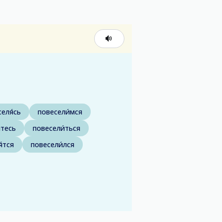
еля́сь
повесели́мся
́тесь
повесели́ться
́тся
повесели́лся