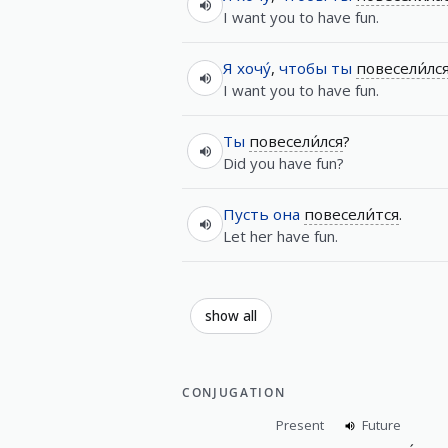
I want you to have fun.
Я
хочу́
,
чтобы
ты
повесели́лс
I want you to have fun.
Ты
повесели́лся
?
Did you have fun?
Пусть
она
повесели́тся
.
Let her have fun.
show all
CONJUGATION
Present
Future