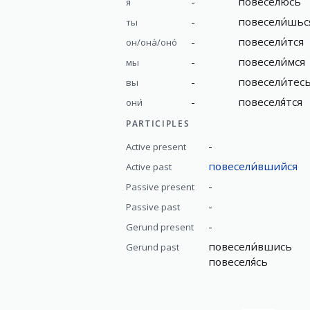
-
повеселю́сь
я
-
повесели́шьс
ты
-
повесели́тся
он/она́/оно́
-
повесели́мся
мы
-
повесели́тес
вы
-
повеселя́тся
они́
PARTICIPLES
-
Active present
повесели́вшийся
Active past
-
Passive present
-
Passive past
-
Gerund present
повесели́вшись
Gerund past
повеселя́сь