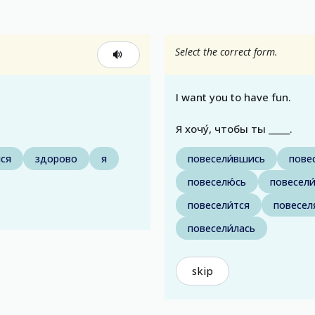
Select the correct form.
I want you to have fun.
Я хочу́, чтобы ты _____.
лся
здорово
я
повесели́вшись
повес
повеселю́сь
повесели
повесели́тся
повеселя
повесели́лась
skip