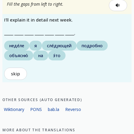
Fill the gaps from left to right.
I'll explain it in detail next week.
_____ _____ _____ _____ _____ _____ _____.
неде́ле
я
сле́дующей
подробно
объясню́
на
э́то
skip
OTHER SOURCES (AUTO GENERATED)
Wiktionary
PONS
bab.la
Reverso
MORE ABOUT THE TRANSLATIONS