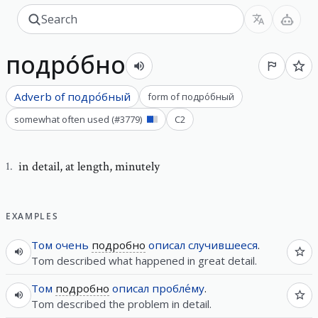
подро́бно
Adverb of
подро́бный
form of
подро́бный
somewhat often used
(#
3779
)
C2
in detail
,
at length, minutely
1
.
EXAMPLES
Том
очень
подробно
описал
случившееся
.
Tom described what happened in great detail.
Том
подробно
описал
пробле́му
.
Tom described the problem in detail.