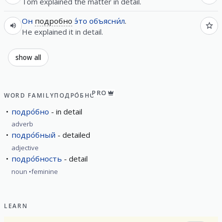
Tom explained the matter in detail.
Он
подробно
э́то
объясни́л
.
He explained it in detail.
show all
PRO
WORD FAMILY
ПОДРО́БНО
подро́бно
in detail
adverb
подро́бный
detailed
adjective
подро́бность
detail
noun
feminine
LEARN