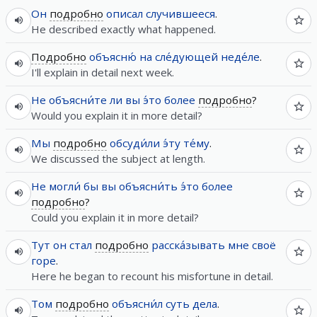
Он
подробно
описал
случившееся
.
He described exactly what happened.
Подробно
объясню́
на
сле́дующей
неде́ле
.
I'll explain in detail next week.
Не
объясни́те
ли
вы
э́то
более
подробно
?
Would you explain it in more detail?
Мы
подробно
обсуди́ли
э́ту
те́му
.
We discussed the subject at length.
Не
могли́
бы
вы
объясни́ть
э́то
более
подробно
?
Could you explain it in more detail?
Тут
он
стал
подробно
расска́зывать
мне
своё
горе
.
Here he began to recount his misfortune in detail.
Том
подробно
объясни́л
суть
дела
.