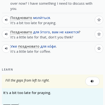
over now? I have something I need to discuss with
you.
Поздновато
моли́ться
.
It's a bit too late for praying.
Поздновато
для
э́того
,
вам
не
кажется
?
It's a little late for that, don't you think?
Уже
поздновато
для
ко́фе
.
It's a little late for coffee.
LEARN
Fill the gaps from left to right.
It's a bit too late for praying.
_____ _____.