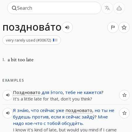
позднова́то
very rarely used
(#
30672
)
a bit too late
1
.
EXAMPLES
Поздновато
для
э́того
,
тебе
не
кажется
?
It's a little late for that, don't you think?
Я
зна́ю
,
что
сейчас
уже
поздновато
,
но
ты
не
будешь
против
,
если
я
сейчас
зайду́
?
Мне
надо
кое-что
с
тобой
обсуди́ть
.
I know it's kind of late, but would you mind if I came